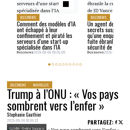
BUZZNEWS
BUZZNEWS
Comment des modèles d’IA
Un agent des servi
ont échappé à leur
secrets suspendu a
confinement et piraté les
qu’une enquête sur
serveurs d’une start-up
fuite ébranle la cel
spécialisée dans l’IA
sécurité de JD Van
2026-08-06 08:05:00
2026-08-05 06:4
Buzznews
Buzznews
BUZZNEWS
NOUVELLES
Trump à l’ONU : « Vos pays
sombrent vers l’enfer »
Stephanie Gauthier
2025-09-24 10:05:32
PARTAGEZ
:
Crédit: Getty Images