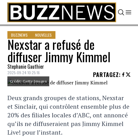
Skip to content
BUZZNEWS
NOUVELLES
Nexstar a refusé de
diffuser Jimmy Kimmel
Stephanie Gauthier
2025-09-24 10:25:16
PARTAGEZ
:
Crédit: Getty Images
Deux grands groupes de stations, Nexstar
et Sinclair, qui contrôlent ensemble plus de
20% des filiales locales d’ABC, ont annoncé
qu’ils ne diffuseraient pas Jimmy Kimmel
Live! pour l’instant.