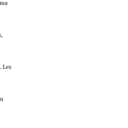
éma
,
. Les
un