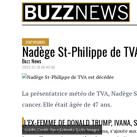
Skip to content
DIAPORAMAS
Nadège St-Philippe de TV
Buzz News
2022-07-18 08:40:06
La présentatrice météo de TVA, Nadège St-
cancer. Elle était âgée de 47 ans.
L’EX-FEMME DE DONALD TRUMP, IVANA, 
Crédit: Credit: Dave Kotinsky/Getty Images