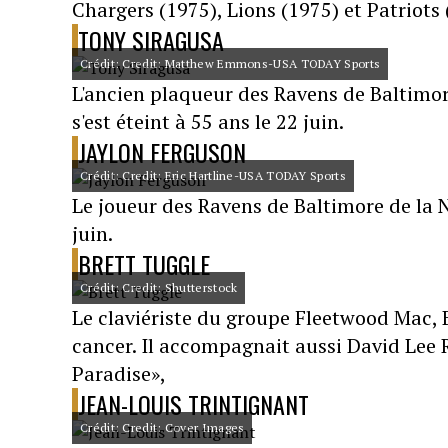
Chargers (1975), Lions (1975) et Patriots (
TONY SIRAGUSA
Crédit: Credit: Matthew Emmons-USA TODAY Sports
L'ancien plaqueur des Ravens de Baltimor
s'est éteint à 55 ans le 22 juin.
JAYLON FERGUSON
Crédit: Credit: Eric Hartline-USA TODAY Sports
Le joueur des Ravens de Baltimore de la N
juin.
BRETT TUGGLE
Crédit: Credit: Shutterstock
Le claviériste du groupe Fleetwood Mac, B
cancer. Il accompagnait aussi David Lee R
Paradise»,
JEAN-LOUIS TRINTIGNANT
Crédit: Credit: Cover Images