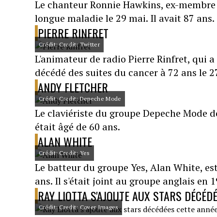
Le chanteur Ronnie Hawkins, ex-membre 
longue maladie le 29 mai. Il avait 87 ans.
PIERRE RINFRET
Crédit: Credit: Twitter
L'animateur de radio Pierre Rinfret, qui 
décédé des suites du cancer à 72 ans le 2
ANDY FLETCHER
Crédit: Credit: Depeche Mode
Le claviériste du groupe Depeche Mode dep
était âgé de 60 ans.
ALAN WHITE
Crédit: Credit: Yes
Le batteur du groupe Yes, Alan White, est
ans. Il s'était joint au groupe anglais en 
RAY LIOTTA S'AJOUTE AUX STARS DÉCÉD
Crédit: Credit: Cover Images