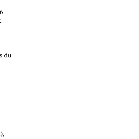
 6
t
ts du
),