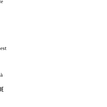
de
 est
 à
DE