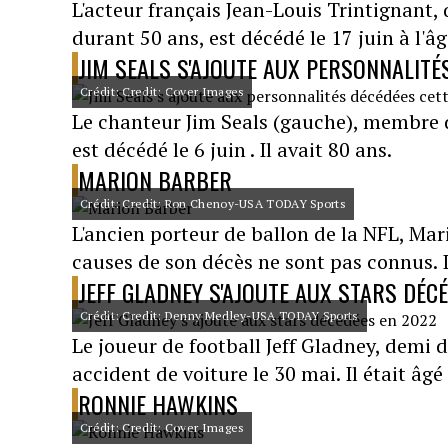
L'acteur français Jean-Louis Trintignant,
durant 50 ans, est décédé le 17 juin à l'â
JIM SEALS S'AJOUTE AUX PERSONNALITÉ
Crédit: Credit: Cover Images
Le chanteur Jim Seals (gauche), membre d
est décédé le 6 juin . Il avait 80 ans.
MARION BARBER
Crédit: Credit: Ron Chenoy-USA TODAY Sports
L'ancien porteur de ballon de la NFL, Mari
causes de son décès ne sont pas connus. Il
JEFF GLADNEY S'AJOUTE AUX STARS DÉC
Crédit: Credit: Denny Medley-USA TODAY Sports
Le joueur de football Jeff Gladney, demi 
accident de voiture le 30 mai. Il était âgé
RONNIE HAWKINS
Crédit: Credit: Cover Images