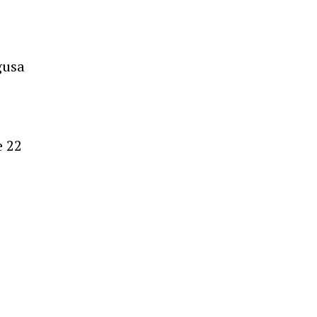
gusa
e 22
e