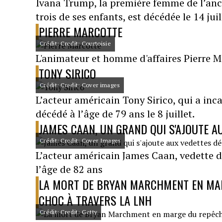
Ivana Trump, la première femme de l’anc
trois de ses enfants, est décédée le 14 juil
PIERRE MARCOTTE
Crédit: Credit: Courtoisie
L'animateur et homme d'affaires Pierre Mar
TONY SIRICO
Crédit: Credit: Cover images
L’acteur américain Tony Sirico, qui a inc
décédé à l’âge de 79 ans le 8 juillet.
JAMES CAAN, UN GRAND QUI S'AJOUTE A
Crédit: Credit: Cover Images
L’acteur américain James Caan, vedette d
l’âge de 82 ans
LA MORT DE BRYAN MARCHMENT EN MAR
CHOC À TRAVERS LA LNH
Crédit: Credit: Getty