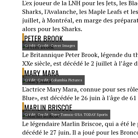
L'ex joueur de la LNH pour les Jets, les Bl
Sharks, l'Avalanche, les Maple Leafs et l
juillet, à Montréal, en marge des préparat
alors pour les Sharks.
PETER BROOK
Crédit: Credit: Cover Images
Le Britannique Peter Brook, légende du th
XXe siècle, est décédé le 2 juillet à l’âge 
MARY MARA
Crédit: Credit: Columbia Pictures
L'actrice Mary Mara, connue pour ses rô
Blue», est décédée le 26 juin à l'âge de 61
MARLIN BRISCOE
Crédit: Credit: Tony Tomsic-USA TODAY Sports
Le légendaire Marlin Briscoe, qui a été le 
décédé le 27 juin. Il a joué pour les Bron