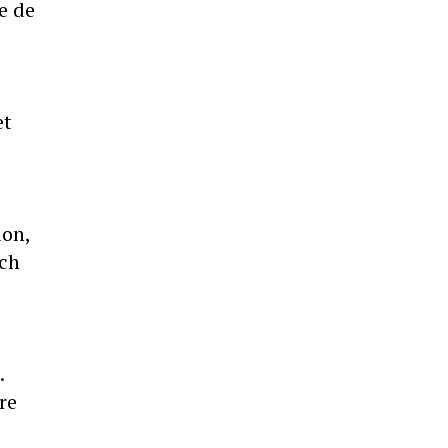
e de
et
ion,
och
.
re