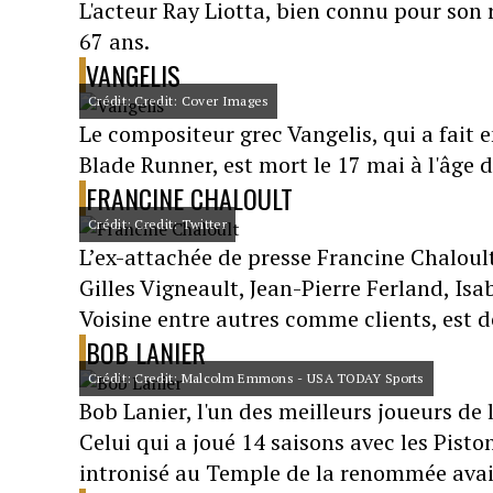
L'acteur Ray Liotta, bien connu pour son r
67 ans.
VANGELIS
Crédit: Credit: Cover Images
Le compositeur grec Vangelis, qui a fait e
Blade Runner, est mort le 17 mai à l'âge d
FRANCINE CHALOULT
Crédit: Credit: Twitter
L’ex-attachée de presse Francine Chaloul
Gilles Vigneault, Jean-Pierre Ferland, Is
Voisine entre autres comme clients, est d
BOB LANIER
Crédit: Credit: Malcolm Emmons - USA TODAY Sports
Bob Lanier, l'un des meilleurs joueurs de
Celui qui a joué 14 saisons avec les Pisto
intronisé au Temple de la renommée avai