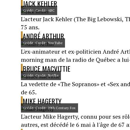
JACK KEHLER
Crédit: Credit: ABC
L'acteur Jack Kehler (The Big Lebowski, Th
75 ans.
ANDRÉ ARTHUR
Crédit: Credit: YouTube
L'ex-animateur et ex-politicien André Arth
morning man de la radio de Québec a lui-
BRUCE MACVITTIE
Crédit: Credit: Netflix
La vedette de «The Sopranos» et «Sex and 
de 65.
MIKE HAGERTY
Crédit: Credit: 20th Century Fox
L'acteur Mike Hagerty, connu pour ses r
autres, est décédé le 6 mai à l'âge de 67 a