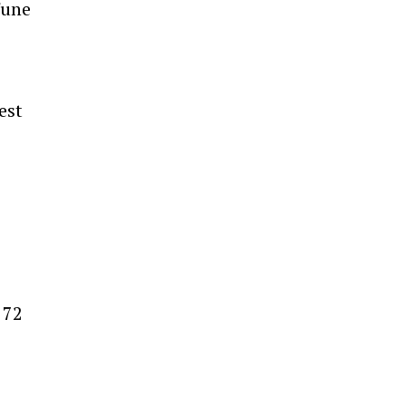
'une
est
 72