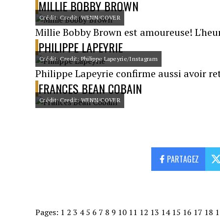
MILLIE BOBBY BROWN
Crédit: Credit: WENN/COVER
Millie Bobby Brown est amoureuse! L'heur
PHILIPPE LAPEYRIE
Crédit: Credit: Philippe Lapeyrie/Instagram
Philippe Lapeyrie confirme aussi avoir re
FRANCES BEAN COBAIN
Crédit: Credit: WENN/COVER
PARTAGEZ
Pages:
1
2
3
4
5
6
7
8
9
10
11
12
13
14
15
16
17
18
1