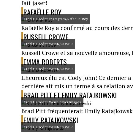
fait jaser!
RAFAËLLE ROY
Crédit: Credit: Instagram/Rafaelle Roy
Rafaëlle Roy a confirmé au cours des der
RUSSELL CROWE
Crédit: Credit: WENN/COVER
Russell Crowe et sa nouvelle amoureuse, B
EMMA ROBERTS
Crédit: Credit: WENN/COVER
L'heureux élu est Cody John! Ce dernier 
dernière ait mis un terme à sa relation a
BRAD PITT ET EMILY RATAJKOWSKI
Crédit: Credit: WennCoverImages
Brad Pitt fréquenterait Emily Ratajkowski
EMILY RATAJKOWSKI
Crédit: Credit: WENN/COVER