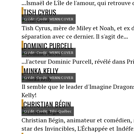
...Ismaël de L'île de l'amour, qui retrouve 
TISH CYRUS
Crédit: Credit: WENN/COVER
Tish Cyrus, mère de Miley et Noah, et ex d
séparation avec ce dernier. Il s'agit de...
DOMINIC PURCELL
Crédit: Credit: WENN/COVER
...l'acteur Dominic Purcell, révélé dans 
MINKA KELLY
Crédit: Credit: WENN/COVER
Il semble que le leader d'Imagine Drago
Kelly!
CHRISTIAN BÉGIN
Crédit: Credit: Télé-Québec
Christian Bégin, animateur et comédien,
star des Invincibles, L'Échappée et Indéf