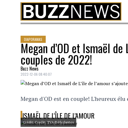
Skip to content
DIAPORAMAS
Megan d’OD et Ismaël de L’
couples de 2022!
Buzz News
2022-12-06 08:40:07
Megan d'OD est en couple! L'heureux élu e
ISMAËL DE L'ÎLE DE L'AMOUR
Crédit: Credit: TVA/Déferlantes