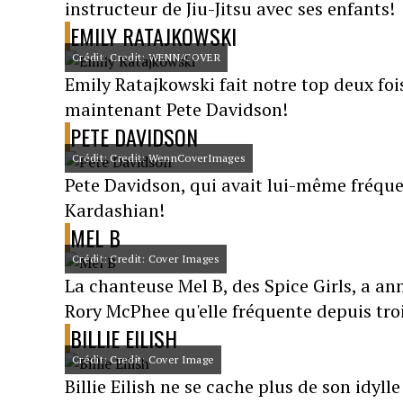
instructeur de Jiu-Jitsu avec ses enfants!
EMILY RATAJKOWSKI
Crédit: Credit: WENN/COVER
Emily Ratajkowski fait notre top deux fois
maintenant Pete Davidson!
PETE DAVIDSON
Crédit: Credit: WennCoverImages
Pete Davidson, qui avait lui-même fréque
Kardashian!
MEL B
Crédit: Credit: Cover Images
La chanteuse Mel B, des Spice Girls, a ann
Rory McPhee qu'elle fréquente depuis troi
BILLIE EILISH
Crédit: Credit: Cover Image
Billie Eilish ne se cache plus de son idyl