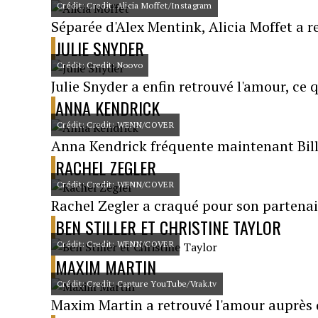
Crédit: Credit: Alicia Moffet/Instagram
Séparée d'Alex Mentink, Alicia Moffet a 
JULIE SNYDER
Crédit: Credit: Noovo
Julie Snyder a enfin retrouvé l'amour, ce 
ANNA KENDRICK
Crédit: Credit: WENN/COVER
Anna Kendrick fréquente maintenant Bill
RACHEL ZEGLER
Crédit: Credit: WENN/COVER
Rachel Zegler a craqué pour son partenair
BEN STILLER ET CHRISTINE TAYLOR
Crédit: Credit: WENN/COVER
MAXIM MARTIN
Crédit: Credit: Capture YouTube/Vrak.tv
Maxim Martin a retrouvé l'amour auprès 