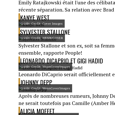
Emily Ratajkowski était l'une des célibat
récente séparation. Sa relation avec Brad
KANYE WEST
Crédit: Credit: Cover Images
SYLVESTER STALLONE
Crédit: Credit: WENN/COVER
Sylvester Stallone et son ex, soit sa femme
ensemble, rapporte People!
LEONARDO DICAPRIO ET GIGI HADID
Crédit: Credit: WennCoverImages
Leonardo DiCaprio serait officiellement 
JOHNNY DEPP
Crédit: Credit: WennCoverImages
Après de nombreuses rumeurs, Johnny Dep
ne serait toutefois pas Camille (Amber He
ALICIA MOFFET