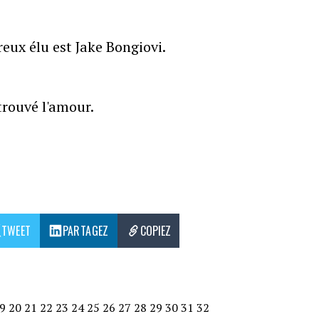
eux élu est Jake Bongiovi.
trouvé l'amour.
TWEET
PARTAGEZ
COPIEZ
9
20
21
22
23
24
25
26
27
28
29
30
31
32