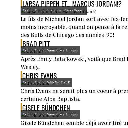
LARSA PIPPEN ET... MARCUS JORDAN!?
Crédit: Credit: Instagram/Larsa Pippen
Le fils de Michael Jordan sort avec l'ex
moins incroyable, quand on pense à la rel
des Bulls de Chicago des années '90!
BRAD PITT
Crédit: Credit: WennCoverImages
Après Emily Ratajkowski, voilà que Brad 
Wesley.
CHRIS EVANS
Crédit: Credit: WENN/COVER
Chris Evans ne serait plus un coeur à pren
certaine Alba Baptista.
GISELE BÜNDCHEN
Crédit: Credit: WennCoverImages
Gisele Bündchen semble déjà avoir tiré u