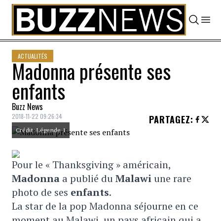
Skip to content
ACTUALITÉS
Madonna présente ses
enfants
Buzz News
2018-11-22 09:26:34
PARTAGEZ
:
Crédit: Légende 1
Pour le « Thanksgiving » américain,
Madonna
a publié du
Malawi
une rare
photo de ses
enfants
.
La star de la pop Madonna séjourne en ce
moment au Malawi, un pays africain qui a