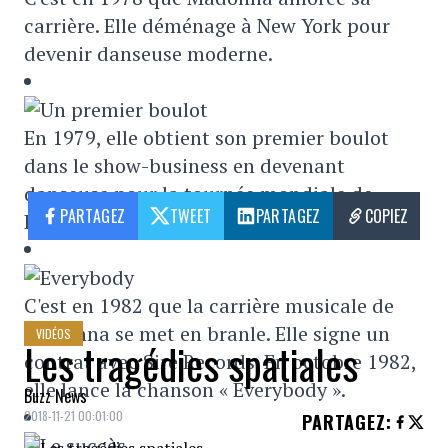
carrière. Elle déménage à New York pour
devenir danseuse moderne.
En 1979, elle obtient son premier boulot
dans le show-business en devenant
danseuse pour la tournée mondiale de
PARTAGEZ
TWEET
PARTAGEZ
COPIEZ
Patrick Hernandez (Born To Be Alive).
C'est en 1982 que la carrière musicale de
Madonna se met en branle. Elle signe un
VIDÉOS
Les tragédies spatiales
contrat avec Sire Records. En octobre 1982,
elle lance la chanson « Everybody ».
Buzz News
2018-11-21 00:01:00
PARTAGEZ
: