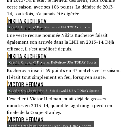
En 2013-14, il était le meneur des siens, tout comme
cette saison, avec ses 106 points. La défaite de 2013-
14, toutefois, n'a jamais été digérée.
NIKITA KUCHEROV
Crédit: Credit: © Kim Klement-USA TODAY Sports
Une verte recrue nommée Nikita Kucherov faisait
également son arrivée dans la LNH en 2013-14. Déjà
efficace, il s'est amélioré depuis.
NIKITA KUCHEROV
Crédit: Credit: © Douglas DeFelice-USA TODAY Sports
Kucherov a inscrit 69 points en 47 matchs cette saison.
Il était tout simplement en feu, lorsqu’en santé.
VICTOR HEDMAN
Crédit: Credit: © John E. Sokolowski-USA TODAY Sports
L'excellent Victor Hedman jouait déjà de grosses
minutes en 2013-14, quand le Lightning a perdu en
finale de la Coupe Stanley.
VICTOR HEDMAN
Crédit: Credit: © Jonathan Dyer-USA TODAY Sports