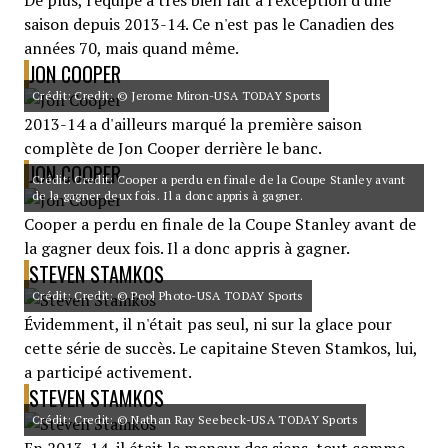
De plus, l'équipe a très bien fait à l'exception d'une
saison depuis 2013-14. Ce n'est pas le Canadien des
années 70, mais quand même.
JON COOPER
Crédit: Credit: © Jerome Miron-USA TODAY Sports
2013-14 a d'ailleurs marqué la première saison
complète de Jon Cooper derrière le banc.
JON COOPER
Crédit: Credit: Cooper a perdu en finale de la Coupe Stanley avant
de la gagner deux fois. Il a donc appris à gagner.
Cooper a perdu en finale de la Coupe Stanley avant de
la gagner deux fois. Il a donc appris à gagner.
STEVEN STAMKOS
Crédit: Credit: © Pool Photo-USA TODAY Sports
Évidemment, il n'était pas seul, ni sur la glace pour
cette série de succès. Le capitaine Steven Stamkos, lui,
a participé activement.
STEVEN STAMKOS
Crédit: Credit: © Nathan Ray Seebeck-USA TODAY Sports