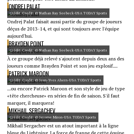
ONDREJ PALAT
Crédit: Credit: © Nathan Ray Seebeck-USA TODAY Sports
Ondrej Palat faisait aussi partie du groupe de joueurs
déçus de 2013-14, et qui sont toujours avec l'équipe
aujourd'hui.
BRAYDEN POINT
Crédit: Credit: © Nathan Ray Seebeck-USA TODAY Sports
À ce groupe déjà relevé s'ajoutent depuis deux ans des
joueurs comme Brayden Point et son jeu explosif....
PATRICK MAROON
Crédit: Credit: © Jean-Yves Ahern-USA TODAY Sports
...ou encore Patrick Maroon et son style de jeu de type
«tête chercheuse» en séries de fin de saison. S'il faut
marquer, il marquera!
MIKHAIL SERGACHEV
Crédit: Credit: © Jerome Miron-USA TODAY Sports
Mikhail Sergachev est un atout important à la ligne
bleue du Lightning. La force de frappe de cette équipe