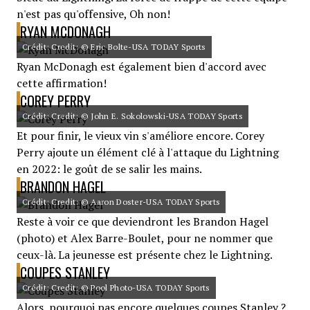
n'est pas qu'offensive, Oh non!
RYAN MCDONAGH
Crédit: Credit: © Eric Bolte-USA TODAY Sports
Ryan McDonagh est également bien d'accord avec
cette affirmation!
COREY PERRY
Crédit: Credit: © John E. Sokolowski-USA TODAY Sports
Et pour finir, le vieux vin s'améliore encore. Corey
Perry ajoute un élément clé à l'attaque du Lightning
en 2022: le goût de se salir les mains.
BRANDON HAGEL
Crédit: Credit: © Aaron Doster-USA TODAY Sports
Reste à voir ce que deviendront les Brandon Hagel
(photo) et Alex Barre-Boulet, pour ne nommer que
ceux-là. La jeunesse est présente chez le Lightning.
COUPES STANLEY
Crédit: Credit: © Pool Photo-USA TODAY Sports
Alors, pourquoi pas encore quelques coupes Stanley ?