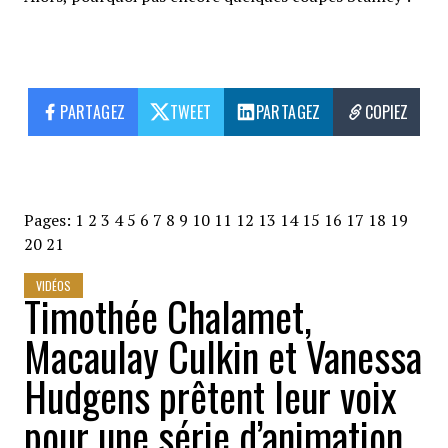
PARTAGEZ
TWEET
PARTAGEZ
COPIEZ
Pages:
1
2
3
4
5
6
7
8
9
10
11
12
13
14
15
16
17
18
19
20
21
VIDÉOS
Timothée Chalamet,
Macaulay Culkin et Vanessa
Hudgens prêtent leur voix
pour une série d’animation