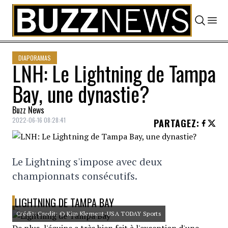
Skip to content
DIAPORAMAS
LNH: Le Lightning de Tampa
Bay, une dynastie?
Buzz News
2022-06-16 08:28:41
PARTAGEZ
:
Le Lightning s'impose avec deux
championnats consécutifs.
LIGHTNING DE TAMPA BAY
Crédit: Credit: © Kim Klement-USA TODAY Sports