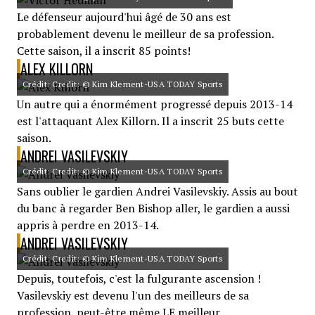
Le défenseur aujourd'hui âgé de 30 ans est
probablement devenu le meilleur de sa profession.
Cette saison, il a inscrit 85 points!
ALEX KILLORN
Crédit: Credit: © Kim Klement-USA TODAY Sports
Un autre qui a énormément progressé depuis 2013-14
est l'attaquant Alex Killorn. Il a inscrit 25 buts cette
saison.
ANDREI VASILEVSKIY
Crédit: Credit: © Kim Klement-USA TODAY Sports
Sans oublier le gardien Andrei Vasilevskiy. Assis au bout
du banc à regarder Ben Bishop aller, le gardien a aussi
appris à perdre en 2013-14.
ANDREI VASILEVSKIY
Crédit: Credit: © Kim Klement-USA TODAY Sports
Depuis, toutefois, c'est la fulgurante ascension !
Vasilevskiy est devenu l'un des meilleurs de sa
profession, peut-être même LE meilleur.