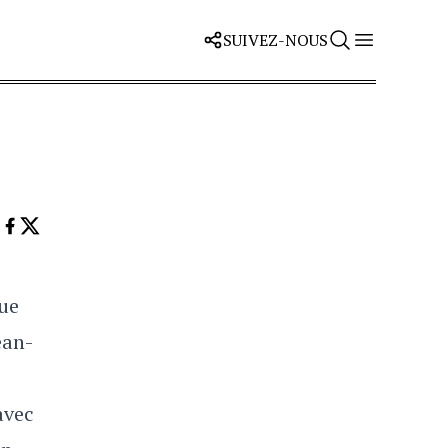
SUIVEZ-NOUS
que
ean-
avec