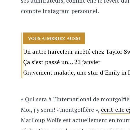
ses admirateurs, comme elle le révèle dan
compte Instagram personnel.
VOUS AIMERIEZ AUSSI
Un autre harceleur arrêté chez Taylor Sw
Ça s’est passé un… 23 janvier
Gravement malade, une star d’Emily in P
« Qui sera à l'International de montgolfi
Moi, j'y serai! #montgolfière »,
écrit-elle 
Mariloup Wolfe est actuellement en tour