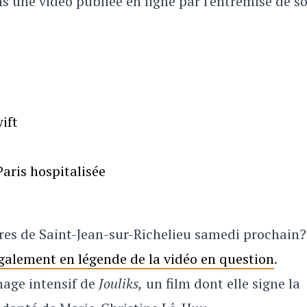
s une vidéo publiée en ligne par l'entremise de s
ift
aris hospitalisée
ères de Saint-Jean-sur-Richelieu samedi prochain?
également en légende de la vidéo en question
.
nage intensif de
Jouliks,
un film dont elle signe la