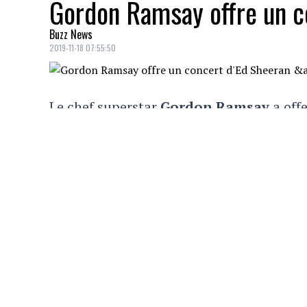
Gordon Ramsay offre un co
Buzz News
2019-11-18 07:55:50
Le chef superstar
Gordon Ramsay
a offe
à sa fille pour son anniversaire.
VOUS AIMERIEZ AUSSI
Un autre harceleur arrêté chez Taylor Sw
Ça s’est passé un… 23 janvier
Gravement malade, une star d’Emily in P