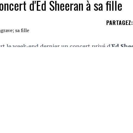
ncert d'Ed Sheeran à sa fille
PARTAGEZ
:
rt le week-end dernier un concert privé d'
Ed She
ift
aris hospitalisée