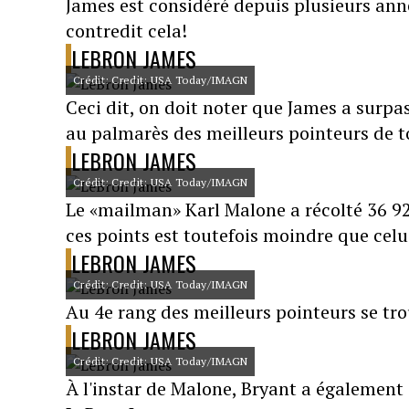
James est considéré depuis plusieurs ann
contredit cela!
LEBRON JAMES
Crédit: Credit: USA Today/IMAGN
Ceci dit, on doit noter que James a surpas
au palmarès des meilleurs pointeurs de t
LEBRON JAMES
Crédit: Credit: USA Today/IMAGN
Le «mailman» Karl Malone a récolté 36 92
ces points est toutefois moindre que celu
LEBRON JAMES
Crédit: Credit: USA Today/IMAGN
Au 4e rang des meilleurs pointeurs se tr
LEBRON JAMES
Crédit: Credit: USA Today/IMAGN
À l'instar de Malone, Bryant a également