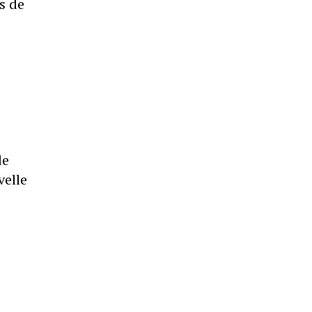
s de
de
velle