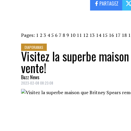
PARTAGEZ
Pages:
1
2
3
4
5
6
7
8
9
10
11
12
13
14
15
16
17
18
1
DIAPORAMAS
Visitez la superbe maison
vente!
Buzz News
2023-02-08 08:23:08
La chanteuse Britney Spears met en vente 
cadeau de mariage.