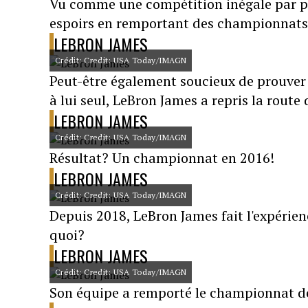
Vu comme une compétition inégale par plu
espoirs en remportant des championnats 
LEBRON JAMES
Crédit: Credit: USA Today/IMAGN
Peut-être également soucieux de prouver à
à lui seul, LeBron James a repris la route
LEBRON JAMES
Crédit: Credit: USA Today/IMAGN
Résultat? Un championnat en 2016!
LEBRON JAMES
Crédit: Credit: USA Today/IMAGN
Depuis 2018, LeBron James fait l'expérien
quoi?
LEBRON JAMES
Crédit: Credit: USA Today/IMAGN
Son équipe a remporté le championnat d