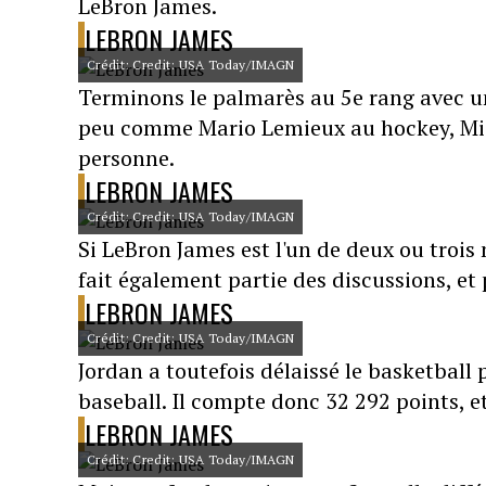
LeBron James.
LEBRON JAMES
Crédit: Credit: USA Today/IMAGN
Terminons le palmarès au 5e rang avec un
peu comme Mario Lemieux au hockey, Mi
personne.
LEBRON JAMES
Crédit: Credit: USA Today/IMAGN
Si LeBron James est l'un de deux ou trois 
fait également partie des discussions, et
LEBRON JAMES
Crédit: Credit: USA Today/IMAGN
Jordan a toutefois délaissé le basketbal
baseball. Il compte donc 32 292 points, e
LEBRON JAMES
Crédit: Credit: USA Today/IMAGN