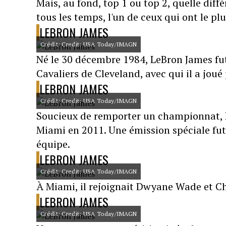
Mais, au fond, top 1 ou top 2, quelle diff
tous les temps, l'un de ceux qui ont le pl
LEBRON JAMES
Crédit: Credit: USA Today/IMAGN
Né le 30 décembre 1984, LeBron James fut
Cavaliers de Cleveland, avec qui il a joué
LEBRON JAMES
Crédit: Credit: USA Today/IMAGN
Soucieux de remporter un championnat, L
Miami en 2011. Une émission spéciale fut
équipe.
LEBRON JAMES
Crédit: Credit: USA Today/IMAGN
À Miami, il rejoignait Dwyane Wade et Ch
LEBRON JAMES
Crédit: Credit: USA Today/IMAGN