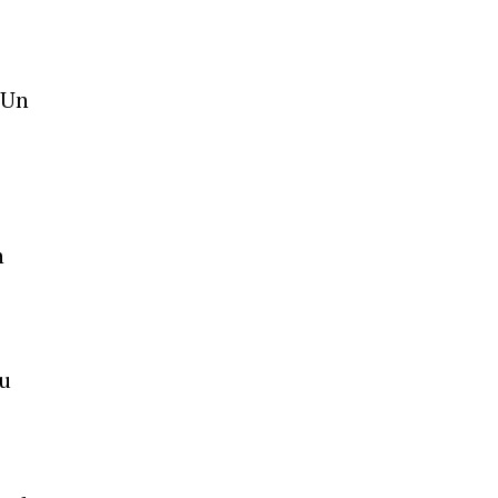
 Un
n
au