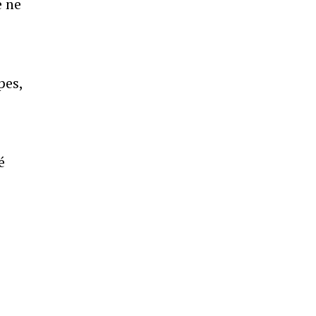
e ne
pes,
é