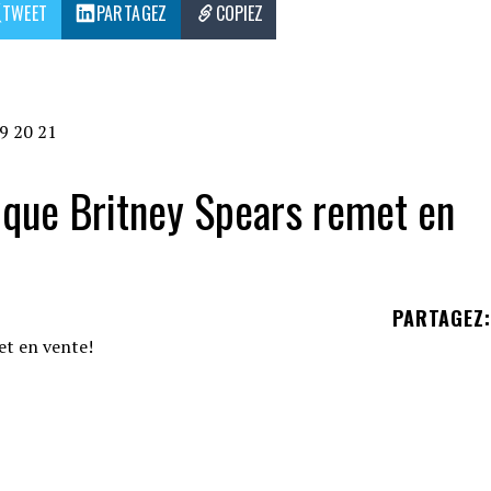
TWEET
PARTAGEZ
COPIEZ
9
20
21
 que Britney Spears remet en
PARTAGEZ
:
la maison de près de 12M$ qu'elle s'était offert 