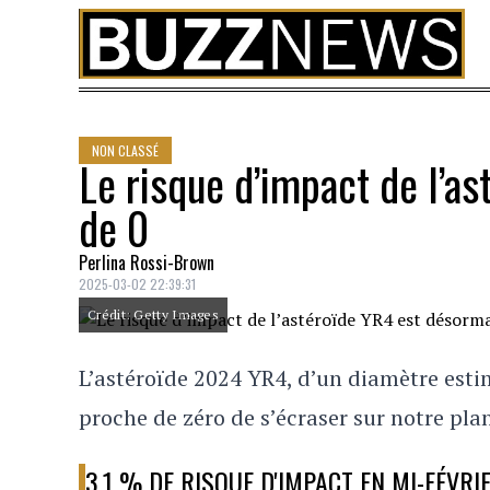
Skip to content
NON CLASSÉ
Le risque d’impact de l’a
de 0
Perlina Rossi-Brown
2025-03-02 22:39:31
Crédit: Getty Images
L’astéroïde 2024 YR4, d’un diamètre esti
proche de zéro de s’écraser sur notre plan
3,1 % DE RISQUE D'IMPACT EN MI-FÉVRI