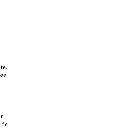
te.
pas
ur
t de