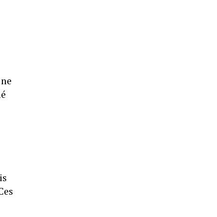
 ne
mé
is
Ces