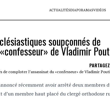
ACTUALITÉS
DIAPORAMAS
VIDÉOS
cclésiastiques soupçonnés de
 «confesseur» de Vladimir Pout
PARTAGE
nt annoncé récemment avoir arrêté deux membres 
at d’un membre haut placé du clergé orthodoxe ru