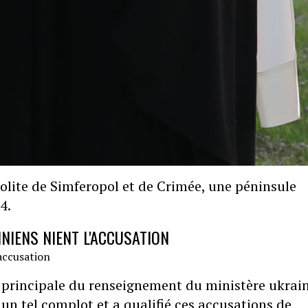
ite de Simferopol et de Crimée, une péninsule
4.
NIENS NIENT L'ACCUSATION
 principale du renseignement du ministère ukrai
e un tel complot et a qualifié ces accusations de