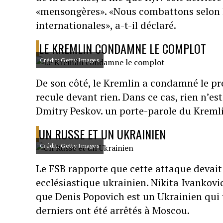
«mensongères». «Nous combattons selon les
internationales», a-t-il déclaré.
LE KREMLIN CONDAMNE LE COMPLOT
Crédit: Getty Images
De son côté, le Kremlin a condamné le pré
recule devant rien. Dans ce cas, rien n’est
Dmitry Peskov. un porte-parole du Kreml
UN RUSSE ET UN UKRAINIEN
Crédit: Getty Images
Le FSB rapporte que cette attaque devait
ecclésiastique ukrainien. Nikita Ivankovi
que Denis Popovich est un Ukrainien qui
derniers ont été arrêtés à Moscou.