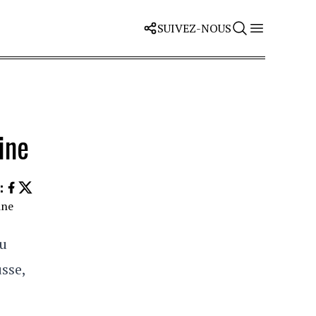
SUIVEZ-NOUS
ine
Z
:
du
sse,