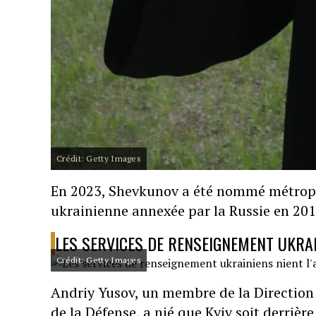
Crédit: Getty Images
En 2023, Shevkunov a été nommé métropol
ukrainienne annexée par la Russie en 201
LES SERVICES DE RENSEIGNEMENT UKRAI
Crédit: Getty Images
Andriy Yusov, un membre de la Direction
de la Défense, a nié que Kyiv soit derrièr