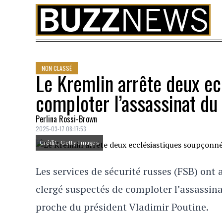
Skip to content
NON CLASSÉ
Le Kremlin arrête deux e
comploter l’assassinat du
Perlina Rossi-Brown
2025-03-17 08:17:53
Crédit: Getty Images
Les services de sécurité russes (FSB) o
clergé suspectés de comploter l’assassin
proche du président Vladimir Poutine.