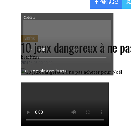
PARTAGEZ
Crédit:
VIDÉOS
10 jeux dangereux à ne pa
Buzz News
2019-12-04 00:00:00
Prenez garde à ces jouets !