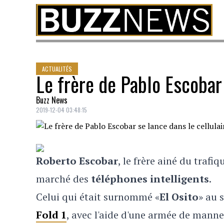
Skip to content
ACTUALITÉS
Le frère de Pablo Escobar 
Buzz News
2019-12-04 03:48:15
Roberto Escobar
, le frère ainé du traf
marché des
téléphones intelligents
.
Celui qui était surnommé «
El Osito
» au 
Fold 1
, avec l'aide d'une armée de mann