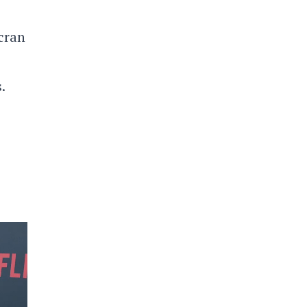
écran
.