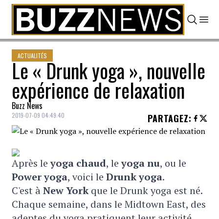
Skip to content
ACTUALITÉS
Le « Drunk yoga », nouvelle
expérience de relaxation
Buzz News
2019-07-09 04:49:40
PARTAGEZ
:
Après le
yoga chaud
, le
yoga nu
, ou le
P
ower yoga
, voici le
Drunk yoga
.
C'est à
New York
que le Drunk yoga est né.
Chaque semaine, dans le Midtown East, des
adeptes du yoga pratiquent leur activité