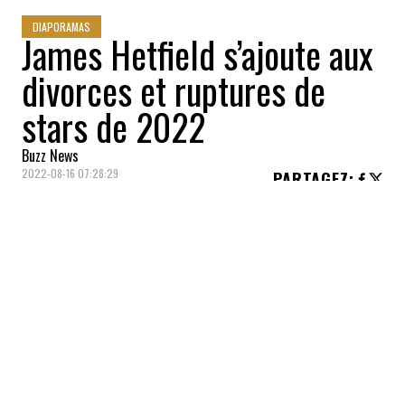
DIAPORAMAS
James Hetfield s’ajoute aux
divorces et ruptures de
stars de 2022
Buzz News
2022-08-16 07:28:29
PARTAGEZ
:
Divorce pour James Hetfield après 25 ans de
mariage!
CRYSTAL RENAY ET NE-YO
Crédit: Credit: Cover Images
La femme de Ne-Yo, Crystal Renay, a demandé le