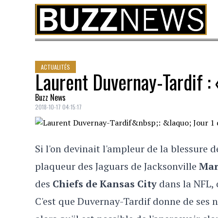
Skip to content
ACTUALITÉS
Laurent Duvernay-Tardif : 
Buzz News
2018-10-17 04:15:17
Si l'on devinait l'ampleur de la blessure 
plaqueur des Jaguars de Jacksonville
Mar
des
Chiefs de Kansas City
dans la NFL, 
C'est que Duvernay-Tardif donne de ses n