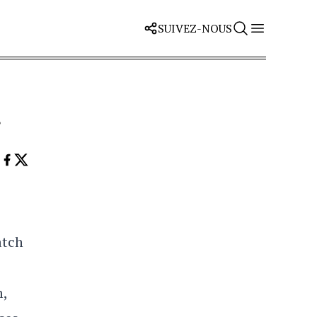
SUIVEZ-NOUS
»
atch
m,