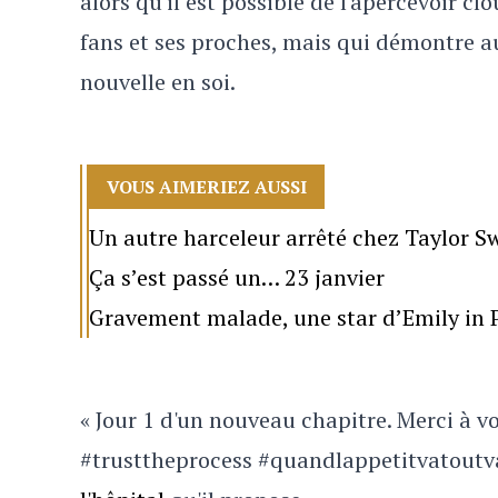
alors qu'il est possible de l'apercevoir c
fans et ses proches, mais qui démontre au
nouvelle en soi.
VOUS AIMERIEZ AUSSI
Un autre harceleur arrêté chez Taylor Sw
Ça s’est passé un… 23 janvier
Gravement malade, une star d’Emily in P
« Jour 1 d'un nouveau chapitre. Merci à v
#trusttheprocess #quandlappetitvatoutva