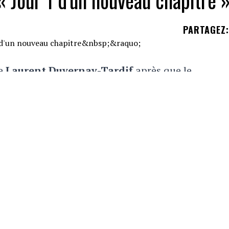
« Jour 1 d'un nouveau chapitre 
PARTAGEZ
:
de
Laurent Duvernay-Tardif
après que le
cell Dareus
soit tombé sur sa jambe lors d'un m
on peut maintenant le constater.
ouvelles par l'entremise de son compte Instagra
loué au lit dans un état qui inquiète probablement 
ssi qu'il a toujours un fort appétit, une bonne