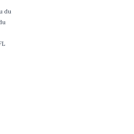
eu du
 du
FL