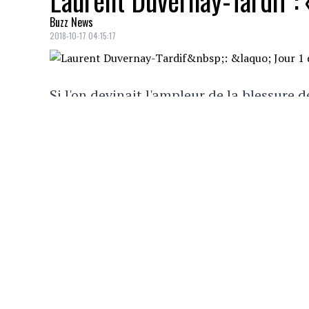
Laurent Duvernay-Tardif : 
Buzz News
2018-10-17 04:15:17
Si l'on devinait l'ampleur de la blessure 
plaqueur des Jaguars de Jacksonville
Mar
des
Chiefs de Kansas City
dans la NFL, 
C'est que Duvernay-Tardif donne de ses n
alors qu'il est possible de l'apercevoir c
fans et ses proches, mais qui démontre au
nouvelle en soi.