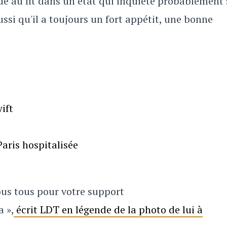
loué au lit dans un état qui inquiète probablement 
ssi qu'il a toujours un fort appétit, une bonne
ift
aris hospitalisée
ous tous pour votre support
 »,
écrit LDT en légende de la photo de lui à