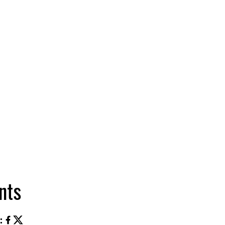
nts
Z
: