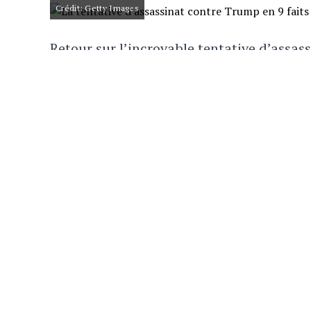
Crédit: Getty Images
Retour sur l’incroyable tentative d’assa
quelques faits importants. D’abord, la sc
Un rassemblement y était organisé dans la
DES COUPS DE FEU
Crédit: Getty Images
Des coups de feu se font entendre, puis 
touche l’oreille et tombe au sol, avant qu
LA PANIQUE
Crédit: Getty Images
La panique s’empare du site. On apprend q