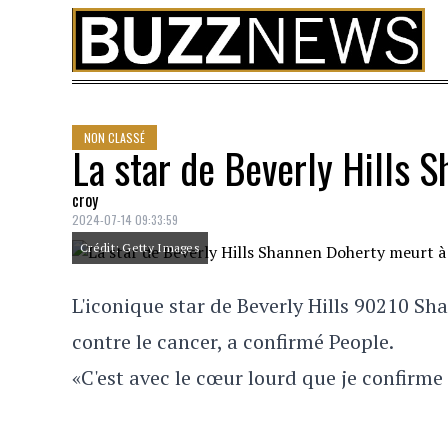
Skip to content
NON CLASSÉ
La star de Beverly Hills 
croy
2024-07-14 09:33:59
Crédit: Getty Images
L'iconique star de Beverly Hills 90210 S
contre le cancer, a confirmé People.
«C'est avec le cœur lourd que je confirme