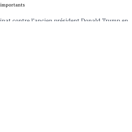
ssinat contre l’ancien président Donald Trump en
ène s’est déroulée du côté de Butler, en Pennsylva
 région rurale de l’État américain.
une seconde salve. L’ancien président Donald Tru
e des agents des services secrets ne l’entourent.
uelques instants plus tard que le tireur a été ab