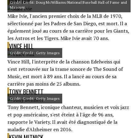
MIKE IVIE
Crédit: Credit: Doug McWilliams/National Baseball Hall of Fame and
Museum
Mike Ivie, l'ancien premier choix de la MLB de 1970,
sélectionné par les Padres de San Diego, est mort. Il a
également joué au cours de sa carrière pour les Giants,
les Astros et les Tigers. Mike Ivie avait 70 ans.
VINCE HILL
Crédit: Credit: Getty Images
Vince Hill, l'interprète de la chanson Edelweiss qui
s'est retrouvée sur la trame sonore de The Sound of
Music, est mort à 89 ans. Il a lancé au cours de sa
carrière pas moins de 25 albums.
TONY BENNETT
Crédit: Credit: Getty Images
Tony Bennett, iconique chanteur, musicien et voix jazz
et pop américaine, s'est éteint à l'âge de 96 ans,
rapporte le Variety. Il avait été diagnostiqué de la
maladie d'Alzheimer en 2016.
KEVIN MITNICK