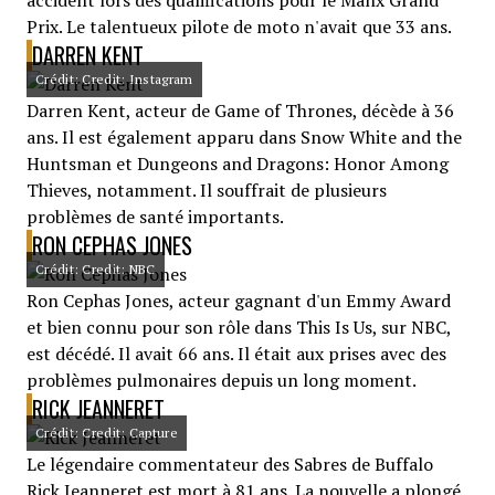
accident lors des qualifications pour le Manx Grand
Prix. Le talentueux pilote de moto n'avait que 33 ans.
DARREN KENT
Crédit: Credit: Instagram
Darren Kent, acteur de Game of Thrones, décède à 36
ans. Il est également apparu dans Snow White and the
Huntsman et Dungeons and Dragons: Honor Among
Thieves, notamment. Il souffrait de plusieurs
problèmes de santé importants.
RON CEPHAS JONES
Crédit: Credit: NBC
Ron Cephas Jones, acteur gagnant d'un Emmy Award
et bien connu pour son rôle dans This Is Us, sur NBC,
est décédé. Il avait 66 ans. Il était aux prises avec des
problèmes pulmonaires depuis un long moment.
RICK JEANNERET
Crédit: Credit: Capture
Le légendaire commentateur des Sabres de Buffalo
Rick Jeanneret est mort à 81 ans. La nouvelle a plongé