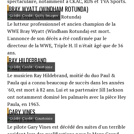
spectaculaire, notamment à CKAC, RDS et TVA Sports.
BRAY WYATT (WINDHAM ROTUNDA)
Crédit: Credit: Getty Images
Le lutteur professionnel et ancien champion de la
WWE Bray Wyatt (Windham Rotunda) est mort.
L'annonce de son décès a été confirmée par le
directeur de la WWE, Triple H. Il n'était âgé que de 36
ans.
RAY HILDEBRAND
Crédit: Credit: Courtoisie
Le musicien Ray Hildebrand, moitié du duo Paul &
Paula qui a connu beaucoup de succès dans les années
'60, est mort à 82 ans. Lui et sa partenaire Jill Jackson
ont notamment dominé les palmarès avec la pièce Hey
Paula, en 1963.
GARY VINES
Crédit: Credit: Courtoisie
Le pilote Gary Vines est décédé des suites d'un terrible