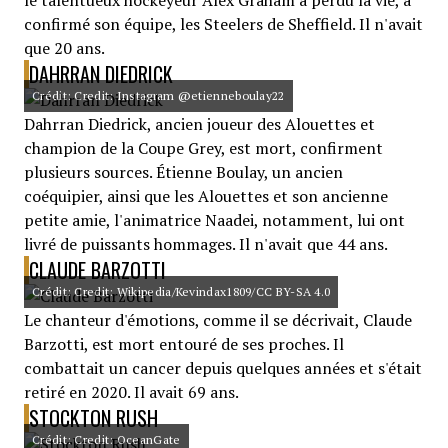
le talentueux hockeyeur Alex Graham a perdu la vie, a
confirmé son équipe, les Steelers de Sheffield. Il n'avait
que 20 ans.
DAHRRAN DIEDRICK
Crédit: Credit: Instagram @etienneboulay22
Dahrran Diedrick, ancien joueur des Alouettes et
champion de la Coupe Grey, est mort, confirment
plusieurs sources. Étienne Boulay, un ancien
coéquipier, ainsi que les Alouettes et son ancienne
petite amie, l'animatrice Naadei, notamment, lui ont
livré de puissants hommages. Il n'avait que 44 ans.
CLAUDE BARZOTTI
Crédit: Credit: Wikipedia/Kevindax1809/CC BY-SA 4.0
Le chanteur d'émotions, comme il se décrivait, Claude
Barzotti, est mort entouré de ses proches. Il
combattait un cancer depuis quelques années et s'était
retiré en 2020. Il avait 69 ans.
STOCKTON RUSH
Crédit: Credit: OceanGate