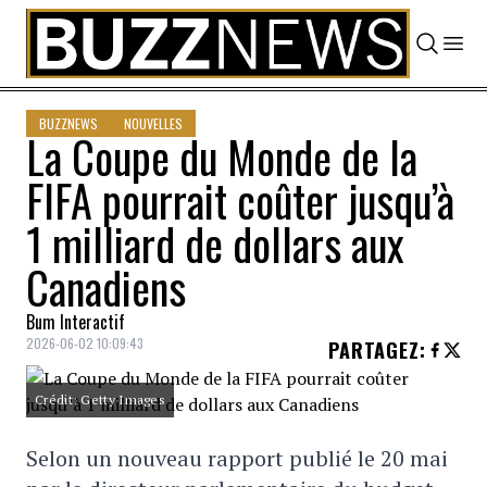
Skip to content
BUZZNEWS
NOUVELLES
La Coupe du Monde de la
FIFA pourrait coûter jusqu’à
1 milliard de dollars aux
Canadiens
Bum Interactif
2026-06-02 10:09:43
PARTAGEZ
:
Crédit: Getty Images
Selon un nouveau rapport publié le 20 mai