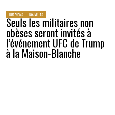
BUZZNEWS
NOUVELLES
Seuls les militaires non
obèses seront invités à
l’événement UFC de Trump
à la Maison-Blanche
Buzznews
2026-06-02 09:35:28
PARTAGEZ
:
Crédit: Getty Images
Le spectacle UFC organisé par Trump à la
Maison-Blanche fait face à une nouvelle
vague de polémique après la révélation de