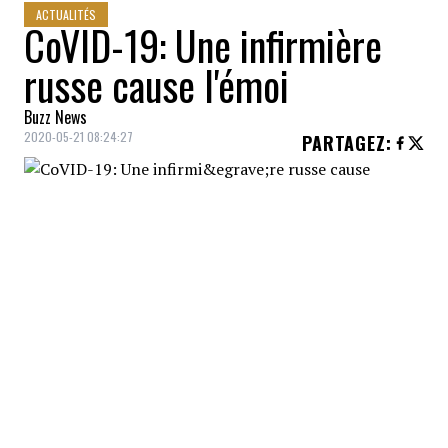
ACTUALITÉS
CoVID-19: Une infirmière
russe cause l'émoi
Buzz News
2020-05-21 08:24:27
PARTAGEZ
:
Une
infirmière russe
combattant la
CoVID-19
auprès de
patients âgés
a créé
le buzz bien malgré elle.
La jeune femme non identifiée, qui devait
travailler dans des conditions difficiles
alors que la
chaleur
devenait insoutenable,
a été
sanctionnée
par les autorités de