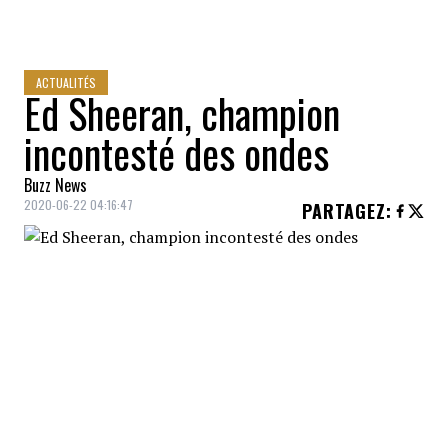
ACTUALITÉS
Ed Sheeran, champion
incontesté des ondes
Buzz News
2020-06-22 04:16:47
PARTAGEZ
:
Le chanteur anglais
Ed Sheeran
est le
champion toutes catégories de la diffusion.
Aucun artiste ne l'approche depuis
5 ans
.
Pour la
quatrième fois en cinq ans
, le
chanteur de
29 ans
se classe bon premier
du palmarès des
artistes les plus joués