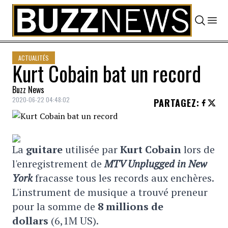
Skip to content
ACTUALITÉS
Kurt Cobain bat un record
Buzz News
2020-06-22 04:48:02
PARTAGEZ
:
La
guitare
utilisée par
Kurt Cobain
lors de
l'enregistrement de
MTV Unplugged in New
York
fracasse tous les records aux enchères.
L'instrument de musique a trouvé preneur
pour la somme de
8 millions de
dollars
(6,1M US).