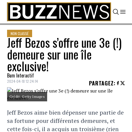
Skip to content
NON CLASSÉ
Jeff Bezos s’offre une 3e (!)
demeure sur une île
exclusive!
Bum Interactif
2024-04-18 12:24:14
PARTAGEZ
:
Crédit: Getty Images
Jeff Bezos aime bien dépenser une partie de
sa fortune pour différentes demeures, et
cette fois-ci, il a acquis un troisième (rien