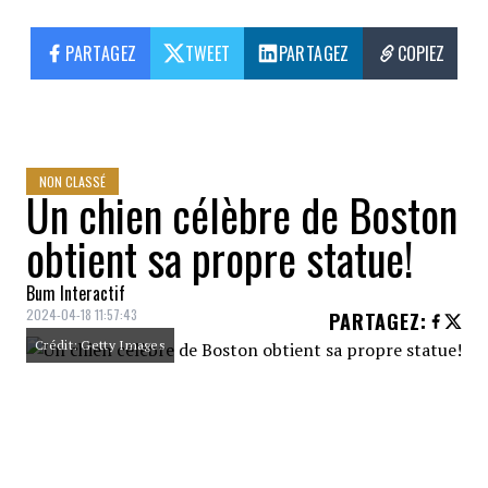
PARTAGEZ
TWEET
PARTAGEZ
COPIEZ
NON CLASSÉ
Un chien célèbre de Boston
obtient sa propre statue!
Bum Interactif
2024-04-18 11:57:43
PARTAGEZ
:
Crédit: Getty Images
Spencer, le chien célèbre du marathon de
Boston qui a encouragé les coureurs lors de
plusieurs années avant de rejoindre le