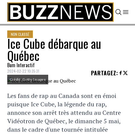
Skip to content
NON CLASSÉ
Ice Cube débarque au
Québec
Bum Interactif
2024-02-22 10:35:31
PARTAGEZ
:
Crédit: Getty Images
Les fans de rap au Canada sont en émoi
puisque Ice Cube, la légende du rap,
annonce son arrêt très attendu au Centre
Vidéotron de Québec, le dimanche 5 mai,
dans le cadre d'une tournée intitulée