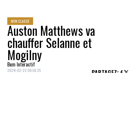
NON CLASSÉ
Auston Matthews va
chauffer Selanne et
Mogilny
Bum Interactif
2024-02-22 09:58:25
PARTAGEZ
:
Crédit: Getty Images
Dans un gain de 6 à 3 des Maple Leafs de
Toronto sur les Coyotes de l'Arizona, qui
surfent sur une séquence d'aucun gain à
leurs dix derniers matchs, Auston
Matthews a inscrit un doublé afin de porter