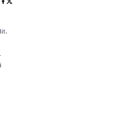
it.
.
i