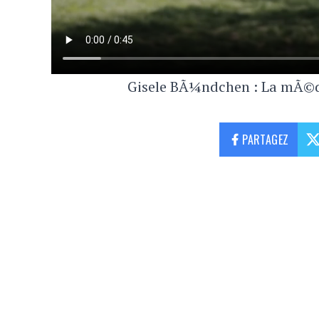
Gisele BÃ¼ndchen : La mÃ©dit
PARTAGEZ