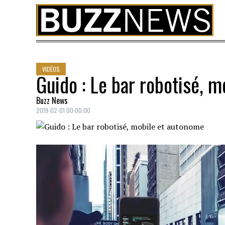
Skip to content
VIDÉOS
Guido : Le bar robotisé, 
Buzz News
2019-02-01 00:00:00