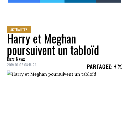
ACTUALITÉS
Harry et Meghan
poursuivent un tabloïd
Buzz News
2019-10-02 08:16:24
PARTAGEZ
:
Le
Prince Harry
et son épouse
Meghan
Markle
en ont assez des
paparazzis
.
Le
Duc et la Duchesse de Sussex
intentent
une poursuite en justice pour un montant
non identifié contre le
Mail on