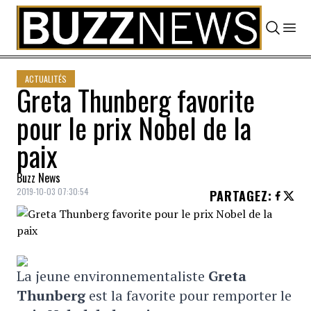
Skip to content
ACTUALITÉS
Greta Thunberg favorite
pour le prix Nobel de la
paix
Buzz News
2019-10-03 07:30:54
PARTAGEZ
:
La jeune environnementaliste
Greta
Thunberg
est la favorite pour remporter le