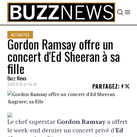
Skip to content
ACTUALITÉS
Gordon Ramsay offre un
concert d'Ed Sheeran à sa
fille
Buzz News
2019-11-18 07:55:50
PARTAGEZ
:
Le chef superstar
Gordon Ramsay
a offert
le week-end dernier un concert privé d'
Ed