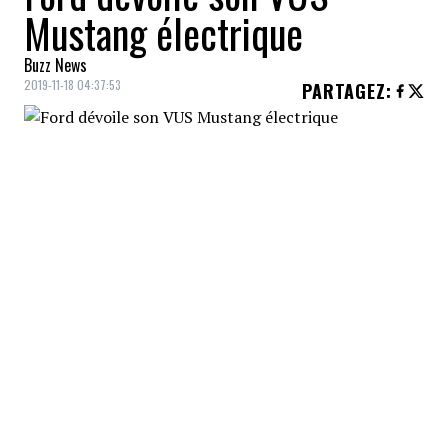
Mustang électrique
Buzz News
2019-11-18 04:37:53
PARTAGEZ
:
Le constructeur américain
Ford
vient de
présenter un tout premier
VUS électrique
,
inspiré de sa célèbre voiture sport, la
Mustang
.
Le
Mustang Mach E
de Ford rejoindra
fin
2020
le cercle des rares VUS entièrement
électriques.
VOUS AIMERIEZ AUSSI