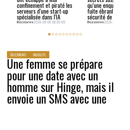
confinement et piraté les
qu’une enquête sur
serveurs d’une start-up
fuite ébranle la cel
spécialisée dans l’IA
sécurité de JD Van
2026-08-06 08:05:00
2026-08-05 06:4
Buzznews
Buzznews
BUZZNEWS
INSOLITE
Une femme se prépare
pour une date avec un
homme sur Hinge, mais il
envoie un SMS avec une
demande qui la laisse
bouche bée: «Ça ne peut