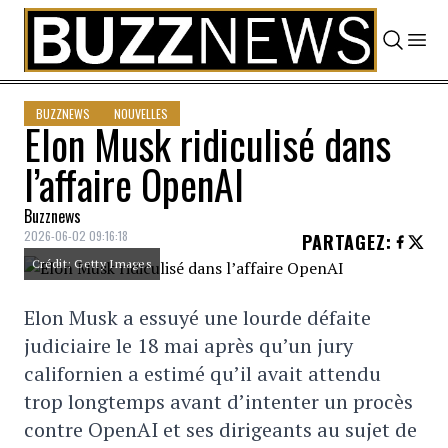
Skip to content
BUZZNEWS
NOUVELLES
Elon Musk ridiculisé dans
l’affaire OpenAI
Buzznews
2026-06-02 09:16:18
PARTAGEZ
:
Crédit: Getty Images
Elon Musk a essuyé une lourde défaite
judiciaire le 18 mai après qu’un jury
californien a estimé qu’il avait attendu
trop longtemps avant d’intenter un procès
contre OpenAI et ses dirigeants au sujet de