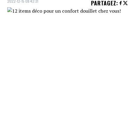
2022-12-15 08:42:31
PARTAGEZ
:
Procurez-vous ces items de décoration afin
de bien vous sentir dans votre maison! Ils
vous aideront à passer l'hiver emmitouflé
dans le confort de celle-ci!
TAPIS
Crédit: Credit: Tanguay
Tapis, Tanguay, 249,99$
TAPIS
Crédit: Credit: Wayfair
Tapis, Wayfair, 213,99$
VASE
Crédit: Credit: H&M
Vase, H&M, 19,99$