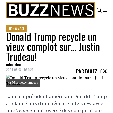
Skip to content
NON CLASSÉ
Donald Trump recycle un
vieux complot sur… Justin
Trudeau!
mbouchard
2024-08-08 14:54:23
PARTAGEZ
:
Crédit: Getty Images
L'ancien président américain Donald Trump
a relancé lors d'une récente interview avec
un
streamer
controversé des conspirations