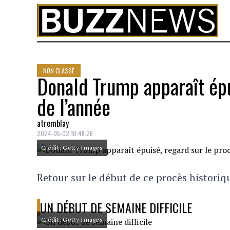
Skip to content
NON CLASSÉ
Donald Trump apparaît épu
de l’année
atremblay
2024-05-02 10:48:26
Crédit: Getty Images
Retour sur le début de ce procès historiqu
UN DÉBUT DE SEMAINE DIFFICILE
Crédit: Getty Images