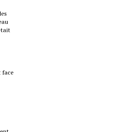
les
veau
tait
t face
dent