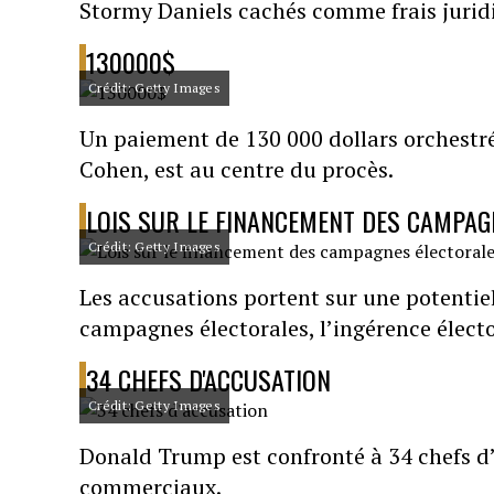
Stormy Daniels cachés comme frais jurid
130000$
Crédit: Getty Images
Un paiement de 130 000 dollars orchestr
Cohen, est au centre du procès.
LOIS SUR LE FINANCEMENT DES CAMPAG
Crédit: Getty Images
Les accusations portent sur une potentiel
campagnes électorales, l’ingérence électo
34 CHEFS D'ACCUSATION
Crédit: Getty Images
Donald Trump est confronté à 34 chefs d’
commerciaux.