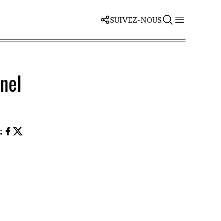
SUIVEZ-NOUS
nel
Z
: