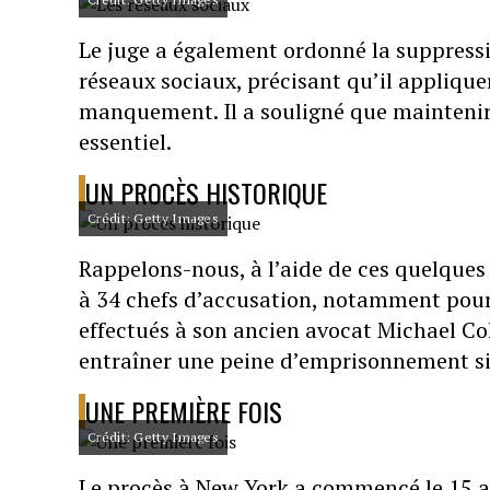
Le juge a également ordonné la suppress
réseaux sociaux, précisant qu’il appliqu
manquement. Il a souligné que maintenir
essentiel.
UN PROCÈS HISTORIQUE
Crédit: Getty Images
Rappelons-nous, à l’aide de ces quelques 
à 34 chefs d’accusation, notamment pour 
effectués à son ancien avocat Michael Co
entraîner une peine d’emprisonnement si e
UNE PREMIÈRE FOIS
Crédit: Getty Images
Le procès à New York a commencé le 15 av