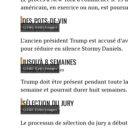
américain, en exercice ou non, est poursu
DES POTS-DE-VIN
Crédit: Getty Images
L’ancien président Trump est accusé d’av
pour réduire en silence Stormy Daniels.
JUSQU’À 8 SEMAINES
Crédit: Getty Images
Trump doit être présent pendant toute la
semaine et pourrait durer huit semaines.
SÉLECTION DU JURY
Crédit: Getty Images
Le processus de sélection du jury a débu