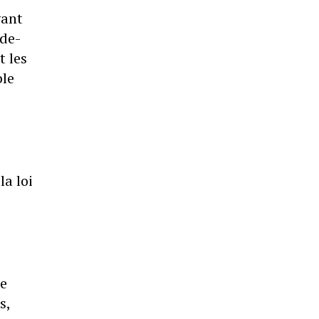
yant
-de-
t les
ble
a loi
de
s,