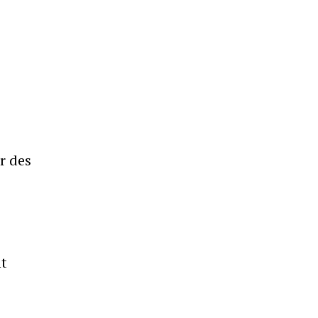
r des
nt
e