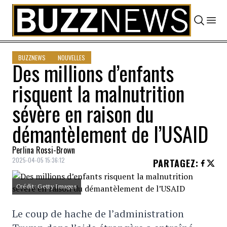
Skip to content
BUZZNEWS
NOUVELLES
Des millions d’enfants
risquent la malnutrition
sévère en raison du
démantèlement de l’USAID
Perlina Rossi-Brown
2025-04-05 15:36:12
PARTAGEZ
:
Crédit: Getty Images
Le coup de hache de l’administration