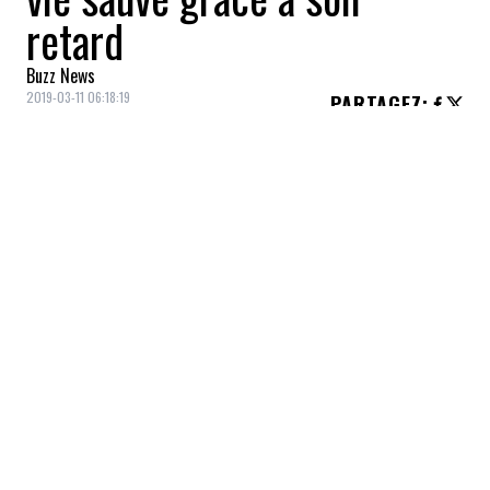
retard
Buzz News
2019-03-11 06:18:19
PARTAGEZ
:
En retard de
deux minutes
pour prendre
son vol, un Grec remercie aujourd'hui le ciel
d'être
encore en vie
.
Antonis Mavropoulos
devait prendre le
week-end dernier le vol
ET302
de la
compagnie aérienne
Ethiopian Airlines
.
Quelques minutes après le décollage,
l'avion et ses
157 passagers et membres
d'équipage
se sont écrasés, tuant tous ses