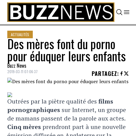
Skip to content
ACTUALITÉS
Des mères font du porno
pour éduquer leurs enfants
Buzz News
2019-03-11 07:06:37
PARTAGEZ
:
Outrées par la piètre qualité des
films
pornographiques
sur Internet, un groupe
de mamans passent de la parole aux actes.
Cinq mères
prendront part à une nouvelle
émission diffusée en Angleterre sur la