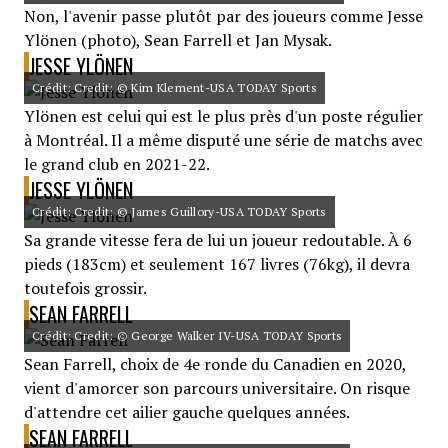
Non, l'avenir passe plutôt par des joueurs comme Jesse
Ylönen (photo), Sean Farrell et Jan Mysak.
JESSE YLÖNEN
Crédit: Credit: © Kim Klement-USA TODAY Sports
Ylönen est celui qui est le plus près d'un poste régulier
à Montréal. Il a même disputé une série de matchs avec
le grand club en 2021-22.
JESSE YLÖNEN
Crédit: Credit: © James Guillory-USA TODAY Sports
Sa grande vitesse fera de lui un joueur redoutable. À 6
pieds (183cm) et seulement 167 livres (76kg), il devra
toutefois grossir.
SEAN FARRELL
Crédit: Credit: © George Walker IV-USA TODAY Sports
Sean Farrell, choix de 4e ronde du Canadien en 2020,
vient d'amorcer son parcours universitaire. On risque
d'attendre cet ailier gauche quelques années.
SEAN FARRELL