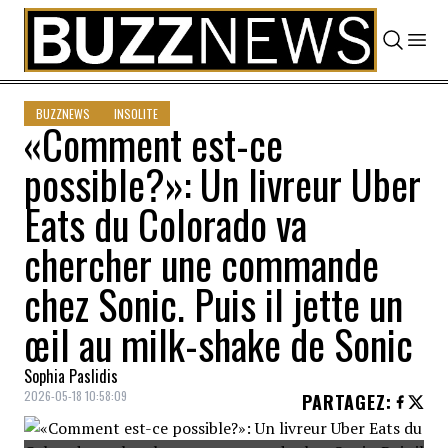
Skip to content
BUZZNEWS
INSOLITE
«Comment est-ce
possible?»: Un livreur Uber
Eats du Colorado va
chercher une commande
chez Sonic. Puis il jette un
œil au milk-shake de Sonic
Sophia Paslidis
2026-05-18 10:58:09
PARTAGEZ
: