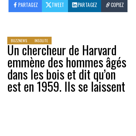
PARTAGEZ
TWEET
PARTAGEZ
COPIEZ
BUZZNEWS
INSOLITE
Un chercheur de Harvard
emmène des hommes âgés
dans les bois et dit qu’on
est en 1959. Ils se laissent
prendre au jeu et leur
corps commence à changer
Sophia Paslidis
2026-05-17 12:01:58
PARTAGEZ
: