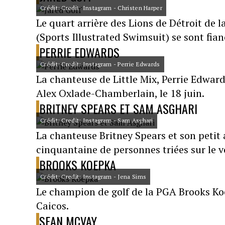
Crédit: Credit: Instagram - Christen Harper
Le quart arrière des Lions de Détroit de 
(Sports Illustrated Swimsuit) se sont fianc
PERRIE EDWARDS
Crédit: Credit: Instagram - Perrie Edwards
La chanteuse de Little Mix, Perrie Edward
Alex Oxlade-Chamberlain, le 18 juin.
BRITNEY SPEARS ET SAM ASGHARI
Crédit: Credit: Instagram - Sam Asghari
La chanteuse Britney Spears et son petit
cinquantaine de personnes triées sur le v
BROOKS KOEPKA
Crédit: Credit: Instagram - Jena Sims
Le champion de golf de la PGA Brooks Koe
Caicos.
SEAN MCVAY