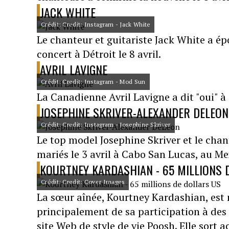
JACK WHITE
Crédit: Credit: Instagram - Jack White
Le chanteur et guitariste Jack White a ép
concert à Détroit le 8 avril.
AVRIL LAVIGNE
Crédit: Credit: Instagram - Mod Sun
La Canadienne Avril Lavigne a dit "oui" à 
JOSEPHINE SKRIVER-ALEXANDER DELEON
Crédit: Credit: Instagram - Josephine Skriver
Le top model Josephine Skriver et le ch
mariés le 3 avril à Cabo San Lucas, au Me
KOURTNEY KARDASHIAN - 65 MILLIONS 
Crédit: Credit: Cover Images
La sœur aînée, Kourtney Kardashian, est 
principalement de sa participation à des 
site Web de style de vie Poosh. Elle sort 