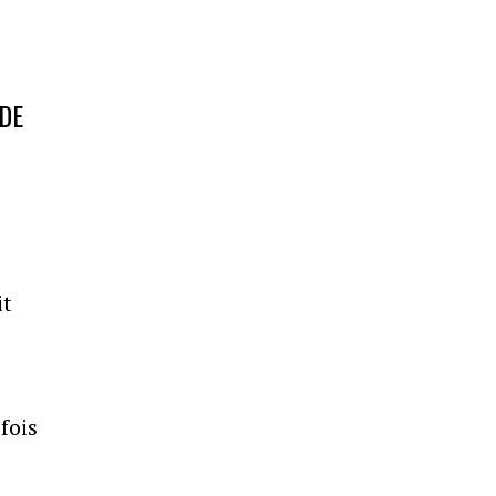
 DE
it
fois