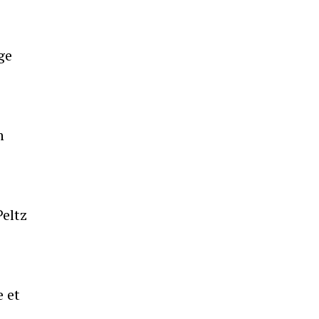
ge
n
Peltz
e et