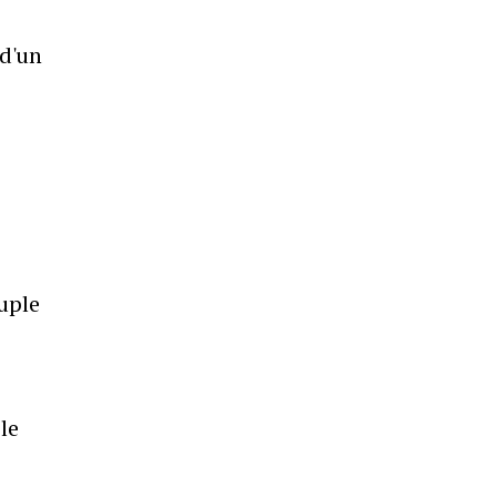
 d'un
uple
le