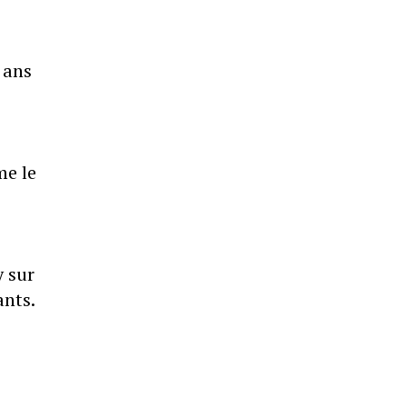
 ans
me le
y sur
ants.