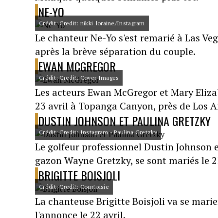
NE-YO
Crédit: Credit: nikki_loraine/Instagram
Le chanteur Ne-Yo s'est remarié à Las Veg
après la brève séparation du couple.
EWAN MCGREGOR
Crédit: Credit: Cover Images
Les acteurs Ewan McGregor et Mary Eliza
23 avril à Topanga Canyon, près de Los A
DUSTIN JOHNSON ET PAULINA GRETZKY
Crédit: Credit: Instagram - Paulina Gretzky
Le golfeur professionnel Dustin Johnson e
gazon Wayne Gretzky, se sont mariés le 23
BRIGITTE BOISJOLI
Crédit: Credit: Courtoisie
La chanteuse Brigitte Boisjoli va se marie
l'annonce le 22 avril.