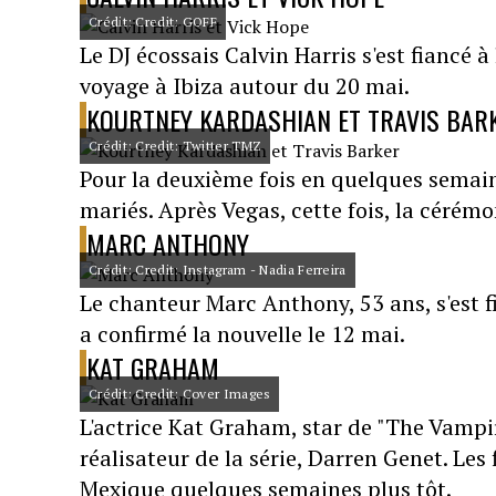
Crédit: Credit: GOFF
Le DJ écossais Calvin Harris s'est fiancé à
voyage à Ibiza autour du 20 mai.
KOURTNEY KARDASHIAN ET TRAVIS BAR
Crédit: Credit: Twitter TMZ
Pour la deuxième fois en quelques semain
mariés. Après Vegas, cette fois, la cérémo
MARC ANTHONY
Crédit: Credit: Instagram - Nadia Ferreira
Le chanteur Marc Anthony, 53 ans, s'est 
a confirmé la nouvelle le 12 mai.
KAT GRAHAM
Crédit: Credit: Cover Images
L'actrice Kat Graham, star de "The Vampire
réalisateur de la série, Darren Genet. Les 
Mexique quelques semaines plus tôt.