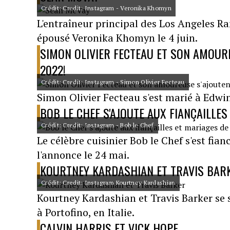
Crédit: Credit: Instagram - Veronika Khomyn
L'entraîneur principal des Los Angeles R
épousé Veronika Khomyn le 4 juin.
SIMON OLIVIER FECTEAU ET SON AMOURE
2022!
Crédit: Credit: Instagram - Simon Olivier Fecteau
Simon Olivier Fecteau s'est marié à Edwin
BOB LE CHEF S'AJOUTE AUX FIANÇAILLES
Crédit: Credit: Instagram - Bob le Chef
Le célèbre cuisinier Bob le Chef s'est fian
l'annonce le 24 mai.
KOURTNEY KARDASHIAN ET TRAVIS BAR
Crédit: Credit: Instagram Kourtney Kardashian
Kourtney Kardashian et Travis Barker se so
à Portofino, en Italie.
CALVIN HARRIS ET VICK HOPE