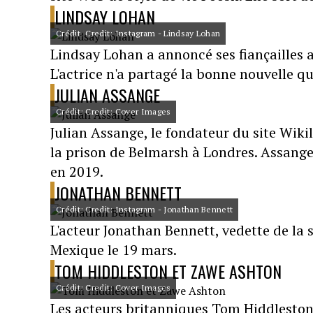
LINDSAY LOHAN
Crédit: Credit: Instagram - Lindsay Lohan
Lindsay Lohan a annoncé ses fiançaille
L'actrice n'a partagé la bonne nouvelle qu
JULIAN ASSANGE
Crédit: Credit: Cover Images
Julian Assange, le fondateur du site Wiki
la prison de Belmarsh à Londres. Assange
en 2019.
JONATHAN BENNETT
Crédit: Credit: Instagram - Jonathan Bennett
L'acteur Jonathan Bennett, vedette de la
Mexique le 19 mars.
TOM HIDDLESTON ET ZAWE ASHTON
Crédit: Credit: Cover Images
Les acteurs britanniques Tom Hiddleston 