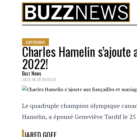
Skip to content
DIAPORAMAS
Charles Hamelin s’ajoute a
2022!
Buzz News
2022-06-28 09:00:02
Le quadruple champion olympique canadie
Hamelin, a épousé Geneviève Tardif le 25 j
JARED GOFF