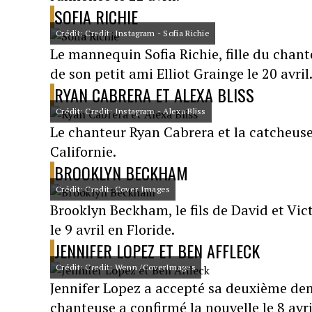
SOFIA RICHIE
Crédit: Credit: Instagram - Sofia Richie
Le mannequin Sofia Richie, fille du chan
de son petit ami Elliot Grainge le 20 avril
RYAN CABRERA ET ALEXA BLISS
Crédit: Credit: Instagram - Alexa Bliss
Le chanteur Ryan Cabrera et la catcheuse 
Californie.
BROOKLYN BECKHAM
Crédit: Credit: Cover Images
Brooklyn Beckham, le fils de David et Vic
le 9 avril en Floride.
JENNIFER LOPEZ ET BEN AFFLECK
Crédit: Credit: Wenn /CoverImages
Jennifer Lopez a accepté sa deuxième dema
chanteuse a confirmé la nouvelle le 8 avri