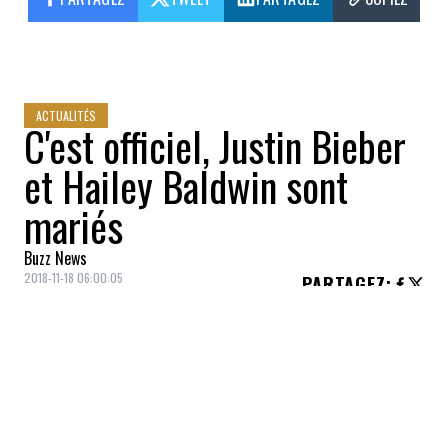
ACTUALITÉS
C'est officiel, Justin Bieber
et Hailey Baldwin sont
mariés
Buzz News
2018-11-18 06:00:05
PARTAGEZ
:
Is it too late now to say sorry
les filles..?
L'auteur-compositeur-interprète de 24 ans
n'est officiellement plus un coeur à