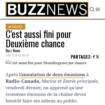
Skip to content
ACTUALITÉS
C'est aussi fini pour
Deuxième chance
Buzz News
2018-11-18 06:30:04
PARTAGEZ
:
Après
l'annulation de deux émissions
à
Radio-Canada
,
Marina
et
Entrée principale
,
vendredi dernier, on apprend qu'une
troisième émission de la chaîne devra
bientôt faire ses adieux au public.