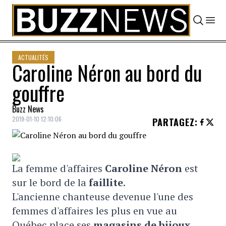
Skip to content
ACTUALITÉS
Caroline Néron au bord du
gouffre
Buzz News
2019-01-10 12:10:06
PARTAGEZ
:
La femme d'affaires
Caroline Néron
est
sur le bord de la
faillite
.
L'ancienne chanteuse devenue l'une des
femmes d'affaires les plus en vue au
Québec place ses
magasins de bijoux