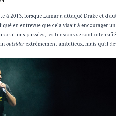
24
nte à 2013, lorsque Lamar a attaqué Drake et d'au
xpliqué en entrevue que cela visait à encourager un
aborations passées, les tensions se sont intensifi
 un
outsider
extrêmement ambitieux, mais qu'il de