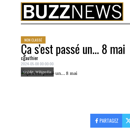
Skip to content
NON CLASSÉ
Ça s’est passé un… 8 mai
cgauthier
2024-05-08 00:00:00
Crédit: Wikipedia
PARTAGEZ