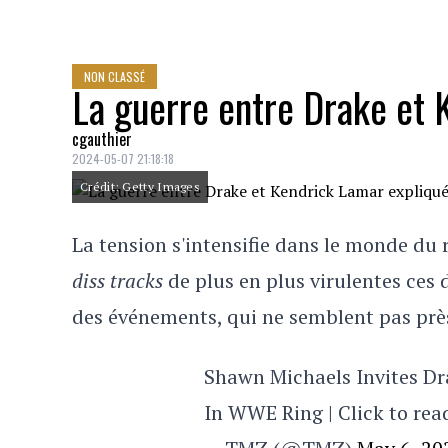
NON CLASSÉ
La guerre entre Drake et 
cgauthier
2024-05-07 21:18:18
Crédit: Getty Images
La tension s'intensifie dans le monde du
diss tracks
de plus en plus virulentes ces
des événements, qui ne semblent pas près
Shawn Michaels Invites Dr
In WWE Ring | Click to re