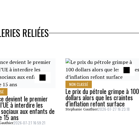
ERIES RELIÉES
NON CLASSÉ
Le prix du pétrole grimpe à 100
SSÉ
dollars alors que les craintes
ce devient le premier
d’inflation refont surface
l’UE à interdire les
 sociaux aux enfants de
2026-07-27 16:23:18
Stephanie Gauthier
e 15 ans
2026-07-27 16:59:21
Gauthier