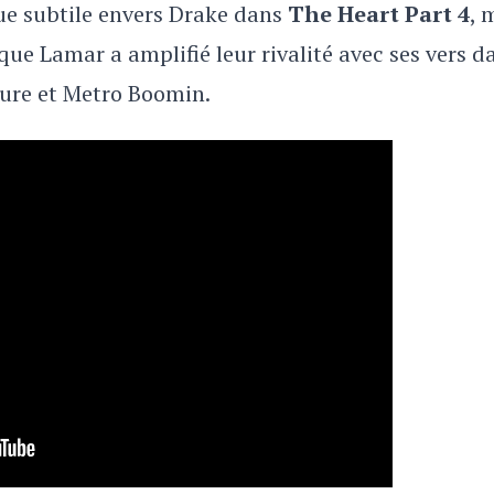
ue subtile envers Drake dans
The Heart Part 4
, 
que Lamar a amplifié leur rivalité avec ses vers d
ture et Metro Boomin.