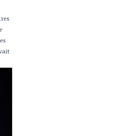
tres
e
ées
vait