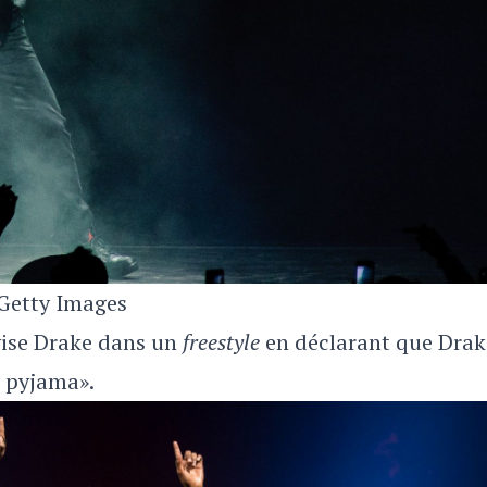
Getty Images
vise Drake dans un
freestyle
en déclarant que Drak
e pyjama».