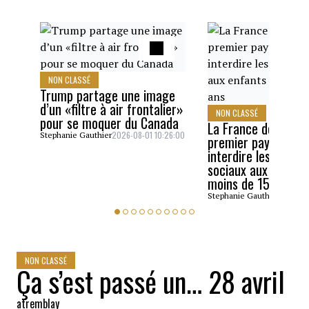
NON CLASSÉ
Trump partage une image
d’un «filtre à air frontalier»
NON CLASSÉ
pour se moquer du Canada
La France devient l
2026-08-01 10:26:00
Stephanie Gauthier
premier pays de l’U
interdire les résea
sociaux aux enfant
moins de 15 ans
2026-07
Stephanie Gauthier
NON CLASSÉ
Ça s’est passé un… 28 avril
atremblay