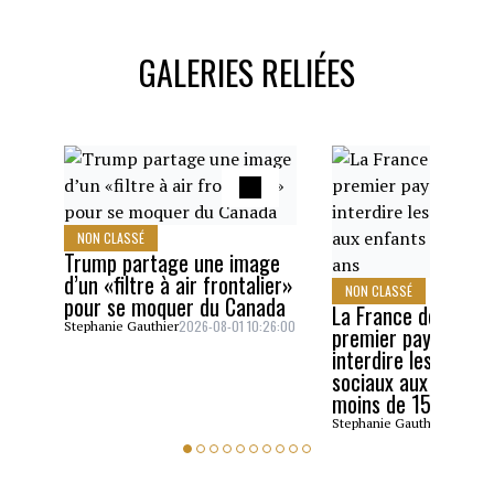
GALERIES RELIÉES
NON CLASSÉ
Trump partage une image
d’un «filtre à air frontalier»
NON CLASSÉ
pour se moquer du Canada
La France devient l
2026-08-01 10:26:00
Stephanie Gauthier
premier pays de l’U
interdire les résea
sociaux aux enfant
moins de 15 ans
2026-07
Stephanie Gauthier