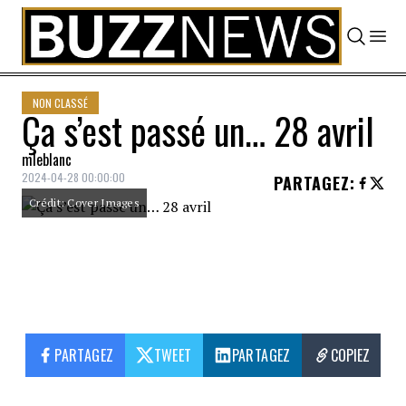
Skip to content
NON CLASSÉ
Ça s’est passé un… 28 avril
mleblanc
2024-04-28 00:00:00
PARTAGEZ
:
Crédit: Cover Images
PARTAGEZ
TWEET
PARTAGEZ
COPIEZ