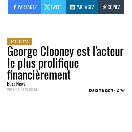
PARTAGEZ
TWEET
PARTAGEZ
COPIEZ
ACTUALITÉS
George Clooney est l'acteur
le plus prolifique
financièrement
Buzz News
2018-08-23 10:00:58
PARTAGEZ
:
George Clooney
n'a même plus besoin de
tourner pour se retrouver au sommet de