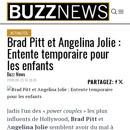
Skip to content
ACTUALITÉS
Brad Pitt et Angelina Jolie :
Entente temporaire pour
les enfants
Buzz News
2018-08-23 10:38:05
PARTAGEZ
:
Jadis l'un des «
power couples
» les plus
influents de Hollywood,
Brad Pitt
et
A
ngelina Jolie
semblent avoir du mal à