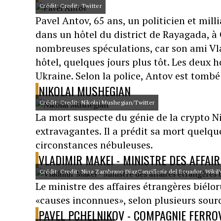
Crédit: Credit: Twitter
Pavel Antov, 65 ans, un politicien et mil
dans un hôtel du district de Rayagada, à 
nombreuses spéculations, car son ami Vl
hôtel, quelques jours plus tôt. Les deux
Ukraine. Selon la police, Antov est tombé 
NIKOLAI MUSHEGIAN
Crédit: Credit: Nikolai Mushegian/Twitter
La mort suspecte du génie de la crypto Ni
extravagantes. Il a prédit sa mort quelqu
circonstances nébuleuses.
VLADIMIR MAKEI - MINISTRE DES AFFAI
Crédit: Credit: Nina Zambrano DíazCancillería del Ecuador, WikiP
Le ministre des affaires étrangères biél
«causes inconnues», selon plusieurs sour
PAVEL PCHELNIKOV - COMPAGNIE FERROV