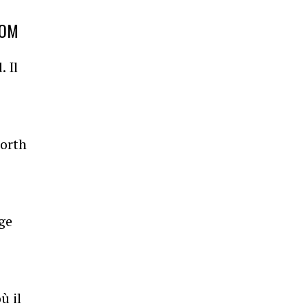
TOM
 Il
worth
ge
ù il