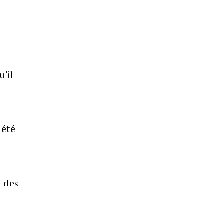
e
'il
 été
n des