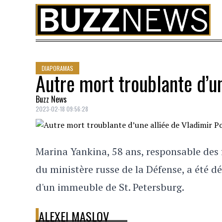
Skip to content
DIAPORAMAS
Autre mort troublante d’u
Buzz News
2023-02-18 09:56:28
Marina Yankina, 58 ans, responsable des f
du ministère russe de la Défense, a été d
d'un immeuble de St. Petersburg.
ALEXEI MASLOV