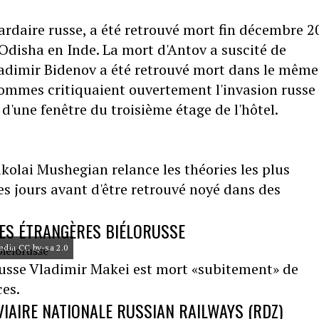
liardaire russe, a été retrouvé mort fin décembre 
Odisha en Inde. La mort d'Antov a suscité de
adimir Bidenov a été retrouvé mort dans le même
 hommes critiquaient ouvertement l'invasion russe
d'une fenêtre du troisième étage de l'hôtel.
kolai Mushegian relance les théories les plus
es jours avant d'être retrouvé noyé dans des
RES ÉTRANGÈRES BIÉLORUSSE
edia CC by-sa 2.0
orusse Vladimir Makei est mort «subitement» de
ces.
IAIRE NATIONALE RUSSIAN RAILWAYS (RDZ)