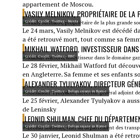
appartement de Moscou.
VASILY MELNIKOV, PROPRIÉTAIRE DE LA
Crédit: Credit: Twitter - Nexta
Le 24 mars, Vasily Melnikov est décédé 
a été retrouvé mort, tout comme sa femm
MIKHAIL WATFORD, INVESTISSEUR DANS
Crédit: Credit: Twitter - BBC
Le 28 février, Mikhail Watford fut décou
en Angleterre. Sa femme et ses enfants s
ALEXANDER TYULYAKOV, DIRECTEUR GÉN
Crédit: Credit: Twitter - Belorussians in Rome
Le 25 février, Alexander Tyulyakov a auss
de Leninsky
LEONID SHULMAN, CHEF DU DÉPARTEME
Crédit: Credit: Twitter - Belorussians in Rome
Le 30 janvier, Leonid Shulman a été retro