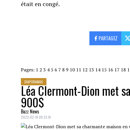
était en congé.
PARTAGEZ
Pages:
1
2
3
4
5
6
7
8
9
10
11
12
13
14
15
16
17
18
1
DIAPORAMAS
Léa Clermont-Dion met s
900$
Buzz News
2023-02-18 09:33:19