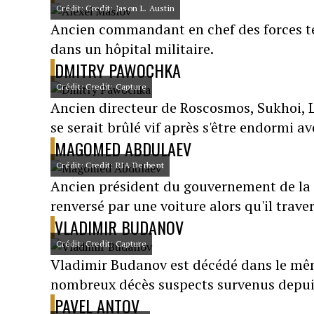
Crédit: Credit: Jason L. Austin
Ancien commandant en chef des forces ter
dans un hôpital militaire.
DMITRY PAWOCHKA
Crédit: Credit: Capture
Ancien directeur de Roscosmos, Sukhoi, L
se serait brûlé vif après s'être endormi av
MAGOMED ABDULAEV
Crédit: Credit: RIA Derbent
Ancien président du gouvernement de la R
renversé par une voiture alors qu'il trave
VLADIMIR BUDANOV
Crédit: Credit: Capture
Vladimir Budanov est décédé dans le même
nombreux décès suspects survenus depuis 
PAVEL ANTOV