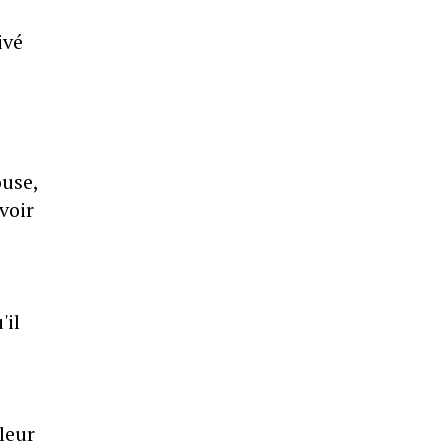
ivé
ouse,
voir
'il
leur