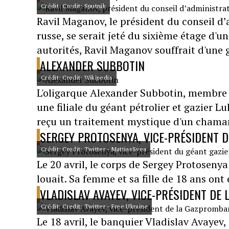
Crédit: Credit: Sputnik
Ravil Maganov, le président du conseil d’
russe, se serait jeté du sixième étage d'u
autorités, Ravil Maganov souffrait d'une 
ALEXANDER SUBBOTIN
Crédit: Credit: Wikipedia
L'oligarque Alexander Subbotin, membre 
une filiale du géant pétrolier et gazier L
reçu un traitement mystique d'un chaman q
SERGEY PROTOSENYA, VICE-PRÉSIDENT D
Crédit: Credit: Twitter - MattiasSvea
Le 20 avril, le corps de Sergey Protosenya
louait. Sa femme et sa fille de 18 ans ont
VLADISLAV AVAYEV, VICE-PRÉSIDENT DE
Crédit: Credit: Twitter - Free Ukraine
Le 18 avril, le banquier Vladislav Avayev,