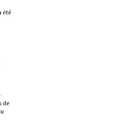
a été
a
-
s de
du