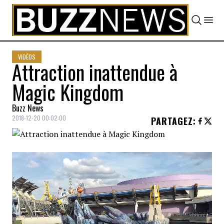
Skip to content
VIDÉOS
Attraction inattendue à
Magic Kingdom
Buzz News
2018-12-20 00:02:00
PARTAGEZ
: