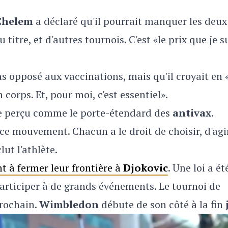
 Chelem
a déclaré qu'il pourrait manquer les deux
titre, et d'autres tournois. C'est «le prix que je s
pas opposé aux vaccinations, mais qu'il croyait en 
 corps. Et, pour moi, c'est essentiel».
re perçu comme le porte-étendard des
antivax
.
de ce mouvement. Chacun a le droit de choisir, d'agi
ut l'athlète.
t à fermer leur frontière à
Djokovic
. Une loi a ét
participer à de grands événements. Le tournoi de
rochain.
Wimbledon
débute de son côté à la fin