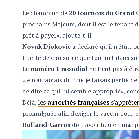
Le champion de
20 tournois du Grand
prochains Majeurs, dont il est le tenant du 
prêt à payer», ajoute-t-il.
Novak Djokovic
a déclaré qu'il n'était 
liberté de choisir ce que l'on met dans son
Le
numéro 1 mondial
ne tient pas à êt
«Je n'ai jamais dit que je faisais partie 
de dire ce qui lui semble approprié», concl
Déjà,
les
autorités françaises
s'apprêten
promulguée afin d'exiger le vaccin pour 
Rolland-Garros
doit avoir lieu en
mai
p