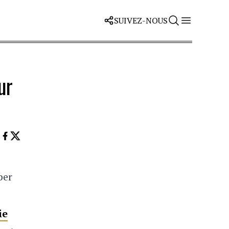
SUIVEZ-NOUS
ur
per
ie