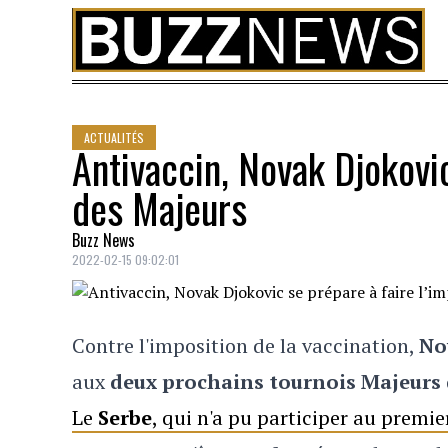
Skip to content
ACTUALITÉS
Antivaccin, Novak Djokovic
des Majeurs
Buzz News
2022-02-15 09:02:01
Contre l'imposition de la vaccination,
No
aux
deux prochains tournois Majeurs
Le
Serbe
, qui n'a pu participer au prem