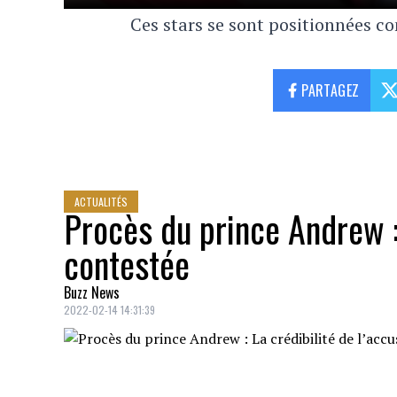
Ces stars se sont positionnées co
PARTAGEZ
ACTUALITÉS
Procès du prince Andrew : 
contestée
Buzz News
2022-02-14 14:31:39
Une
photo
du
prince Andrew
et de son