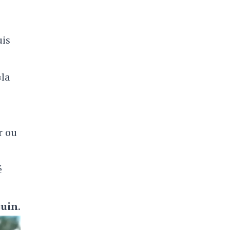
uis
«la
r ou
é
juin
.