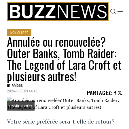
Skip to content
NON CLASSÉ
Annulée ou renouvelée?
Outer Banks, Tomb Raider:
The Legend of Lara Croft et
plusieurs autres!
mleblanc
2024-11-06 09:44:45
PARTAGEZ
:
Crédit: Netflix
Votre série préférée sera-t-elle de retour?