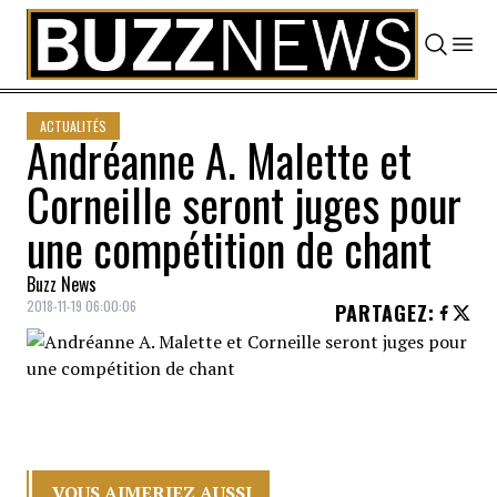
Skip to content
ACTUALITÉS
Andréanne A. Malette et
Corneille seront juges pour
une compétition de chant
Buzz News
2018-11-19 06:00:06
PARTAGEZ
:
VOUS AIMERIEZ AUSSI