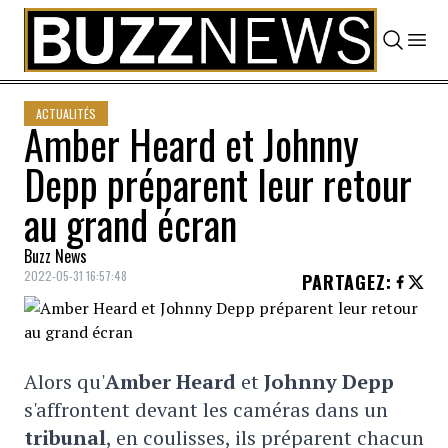
Skip to content
ACTUALITÉS
Amber Heard et Johnny
Depp préparent leur retour
au grand écran
Buzz News
2022-05-31 16:57:48
PARTAGEZ
:
Alors qu'
Amber Heard
et
Johnny Depp
s'affrontent devant les caméras dans un
tribunal
, en coulisses, ils préparent chacun