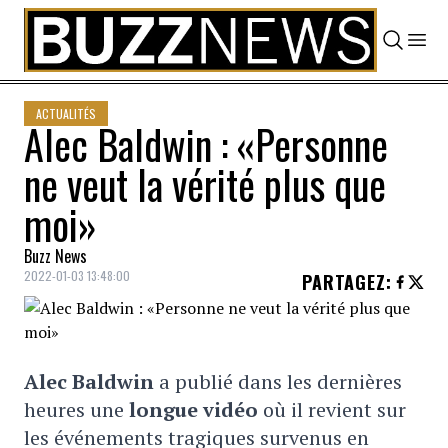
Skip to content
ACTUALITÉS
Alec Baldwin : «Personne
ne veut la vérité plus que
moi»
Buzz News
2022-01-03 13:48:00
PARTAGEZ
:
Alec Baldwin
a publié dans les dernières
heures une
longue vidéo
où il revient sur
les événements tragiques survenus en