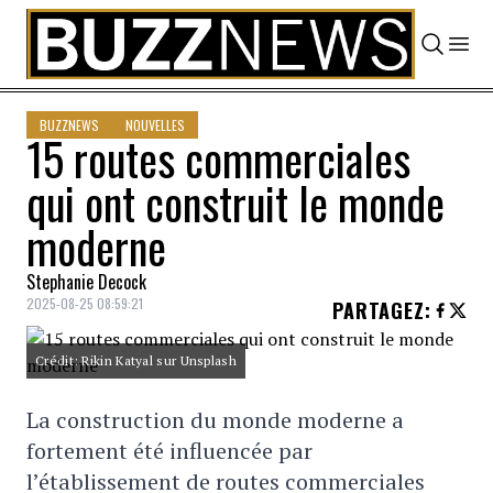
Skip to content
BUZZNEWS
NOUVELLES
15 routes commerciales
qui ont construit le monde
moderne
Stephanie Decock
2025-08-25 08:59:21
PARTAGEZ
:
Crédit: Rikin Katyal sur Unsplash
La construction du monde moderne a
fortement été influencée par
l’établissement de routes commerciales