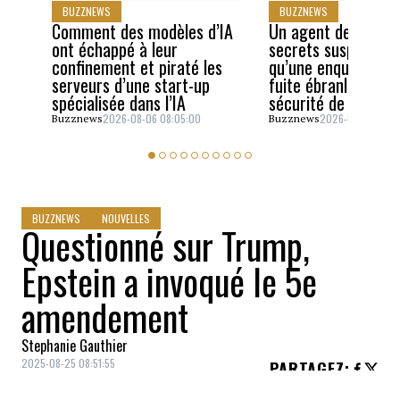
BUZZNEWS
BUZZNEWS
Comment des modèles d’IA
Un agent des servi
ont échappé à leur
secrets suspendu a
confinement et piraté les
qu’une enquête sur
serveurs d’une start-up
fuite ébranle la cel
spécialisée dans l’IA
sécurité de JD Van
2026-08-06 08:05:00
2026-08-05 06:4
Buzznews
Buzznews
BUZZNEWS
NOUVELLES
Questionné sur Trump,
Epstein a invoqué le 5e
amendement
Stephanie Gauthier
2025-08-25 08:51:55
PARTAGEZ
: