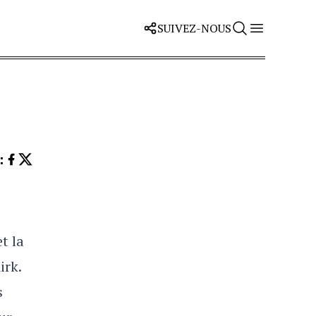
SUIVEZ-NOUS
Z
:
t la
irk.
s