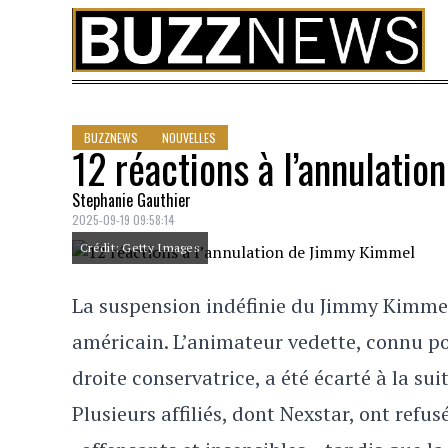
Skip to content
BUZZNEWS
NOUVELLES
12 réactions à l’annulati
Stephanie Gauthier
2025-09-19 09:58:14
Crédit: Getty Images
La suspension indéfinie du Jimmy Kimmel
américain. L’animateur vedette, connu p
droite conservatrice, a été écarté à la su
Plusieurs affiliés, dont Nexstar, ont refu