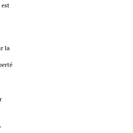
 est
r la
berté
r
.