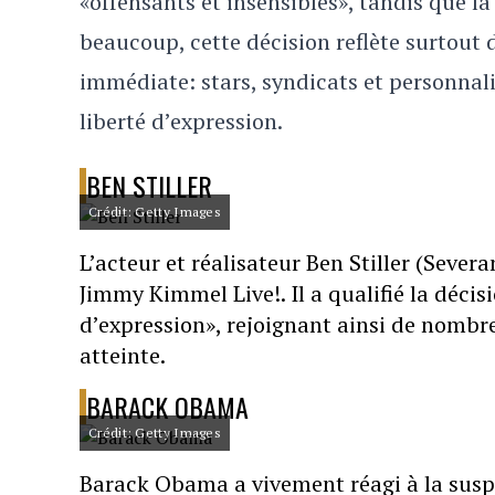
«offensants et insensibles», tandis que l
beaucoup, cette décision reflète surtout 
immédiate: stars, syndicats et personnal
liberté d’expression.
BEN STILLER
Crédit: Getty Images
L’acteur et réalisateur Ben Stiller (Sever
Jimmy Kimmel Live!. Il a qualifié la décis
d’expression», rejoignant ainsi de nombr
atteinte.
BARACK OBAMA
Crédit: Getty Images
Barack Obama a vivement réagi à la sus