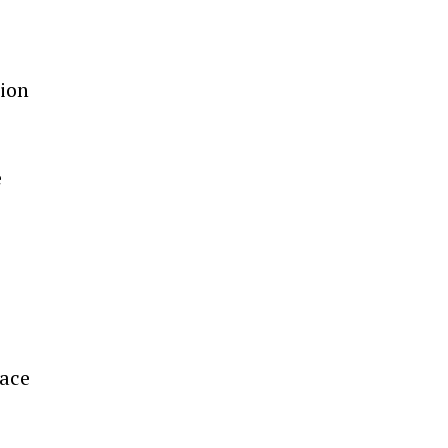
ion
e
face