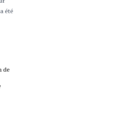
ur
 a été
n de
e