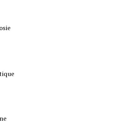
osie
itique
une