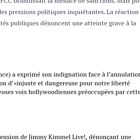
a FCC brandissait la menace de sanctions. Mais po
des pressions politiques inquiétantes. La réaction
ités publiques dénoncent une atteinte grave à la
ance) a exprimé son indignation face à l’annulatio
ion d’«injuste et dangereuse pour notre liberté
euses voix hollywoodiennes préoccupées par cett
pension de Jimmy Kimmel Live!, dénonçant une