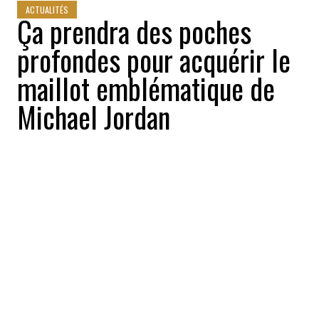
ACTUALITÉS
Ça prendra des poches
profondes pour acquérir le
maillot emblématique de
Michael Jordan
Buzz News
2022-08-15 08:40:46
PARTAGEZ
:
Le
jersey
le plus emblématique de
Michael
Jordan
, soit celui qu'il a fièrement porté
lors du premier match de la finale de la
NBA en 1998, sera mis aux enchères à partir
du 6 septembre prochain.