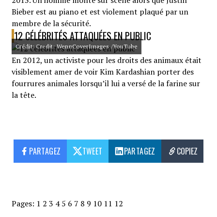
2013. Un homme monte sur scène alors que Justin
Bieber est au piano et est violement plaqué par un
membre de la sécurité.
12 CÉLÉBRITÉS ATTAQUÉES EN PUBLIC
Crédit: Credit: WennCoverImages /YouTube
En 2012, un activiste pour les droits des animaux était
visiblement amer de voir Kim Kardashian porter des
fourrures animales lorsqu’il lui a versé de la farine sur
la tête.
PARTAGEZ
TWEET
PARTAGEZ
COPIEZ
Pages:
1
2
3
4
5
6
7
8
9
10
11
12