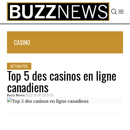
Skip to content
CASINO
ACTUALITÉS
Top 5 des casinos en ligne
canadiens
2023-01-16 20:51:15
Buzz News