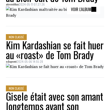
2024-05-11 07:27:26
atremblay
VOIR L'ALBUM
NON CLASSÉ
Kim Kardashian se fait huer
au «roast» de Tom Brady
2024-05-06 14:55:28
sdupont
NON CLASSÉ
Gisele était avec son amant
longtemps avant son