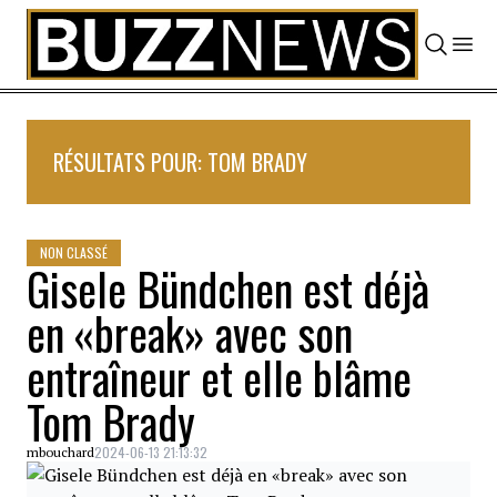
Skip to content
RÉSULTATS POUR: TOM BRADY
NON CLASSÉ
Gisele Bündchen est déjà
en «break» avec son
entraîneur et elle blâme
Tom Brady
2024-06-13 21:13:32
mbouchard