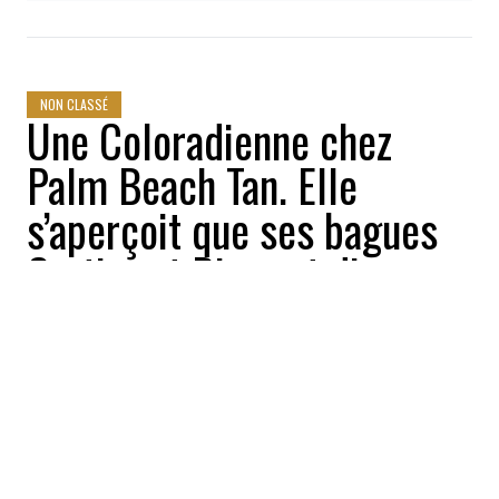
NON CLASSÉ
Une Coloradienne chez
Palm Beach Tan. Elle
s’aperçoit que ses bagues
Cartier et Dior ont disparu:
« J’ai l’impression qu’on me
manipulait.»
2026-08-05 07:30:00
Mars Ramos